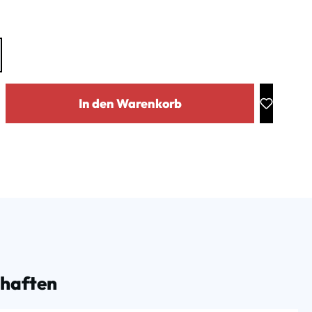
ählen
: Gib den gewünschten Wert ein oder benutze die Schaltflächen um die Anz
In den Warenkorb
chaften