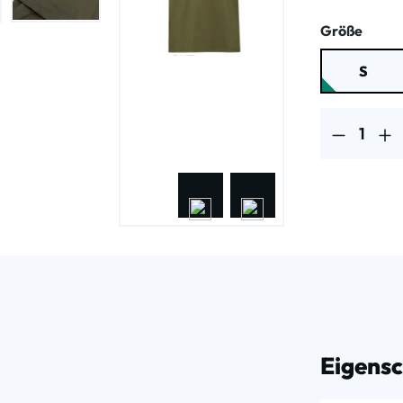
ausw
Größe
S
Produkt Anzahl
Eigens