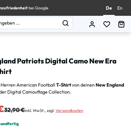
De
En
nzufriedenheit
bei Google
Du hast 0
Wa
land Patriots Digital Camo New Era
hirt
 Herren American Football
T-Shirt
von deinen
New England
der Digital Camouflage Collection.
s:
€
Regulärer Preis:
32,90 €
inkl. MwSt., zzgl.
Versandkosten
sandfertig