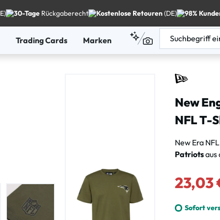
E)
30-Tage
Rückgaberecht
Kostenlose Retouren
(DE)
98% Kunde
Trading Cards
Marken
New Eng
NFL T-S
New Era NFL
Patriots
aus 
Verkaufsprei
23,03 
Sofort ver