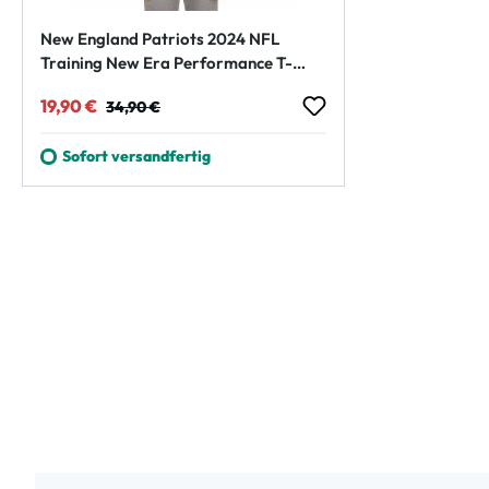
New England Patriots 2024 NFL
Training New Era Performance T-
Shirt
Verkaufspreis:
Regulärer Preis:
19,90 €
34,90 €
Sofort versandfertig