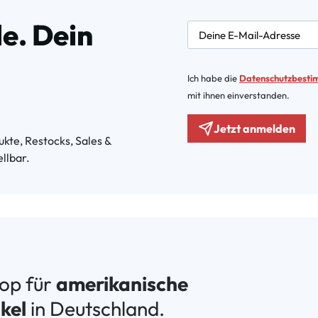
e. Dein
newsletter.labelEmail
Ich habe die
Datenschutzbest
mit ihnen einverstanden.
Jetzt anmelden
kte, Restocks, Sales &
llbar.
hop für
amerikanische
kel
in Deutschland.