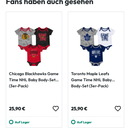
Fans haben auch gesehen
Chicago Blackhawks Game
Toronto Maple Leafs
Time NHL Baby Body-Set
Game Time NHL Baby
(3er-Pack)
Body-Set (3er-Pack)
Regulärer Preis:
Regulärer Preis:
25,90 €
25,90 €
Auf Lager
Auf Lager