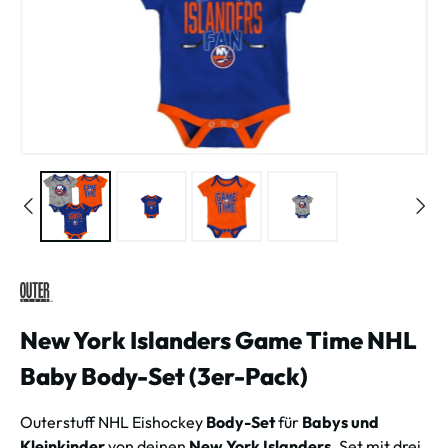
New York Islanders Game Time NHL
Baby Body-Set (3er-Pack)
Outerstuff NHL Eishockey
Body-Set
für
Babys und
Kleinkinder
von deinen
New York Islanders
. Set mit drei