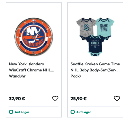
New York Islanders
Seattle Kraken Game Time
WinCraft Chrome NHL
NHL Baby Body-Set (3er-
Wanduhr
Pack)
Regulärer Preis:
Regulärer Preis:
32,90 €
25,90 €
Auf Lager
Auf Lager