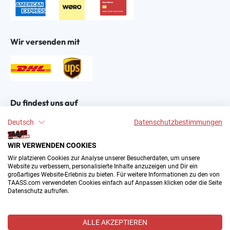
Wir versenden mit
Du findest uns auf
Deutsch
Datenschutzbestimmungen
WIR VERWENDEN COOKIES
Wir platzieren Cookies zur Analyse unserer Besucherdaten, um unsere
Website zu verbessern, personalisierte Inhalte anzuzeigen und Dir ein
großartiges Website-Erlebnis zu bieten. Für weitere Informationen zu den von
2004–∞ © by The All American Sports Store GmbH
TAASS.com verwendeten Cookies einfach auf Anpassen klicken oder die Seite
(TAASS®). Dein Online Shop für amerikanische Sport-
Datenschutz aufrufen.
Fanartikel in Deutschland.
Alle Preise inkl. gesetzl. Mehrwertsteuer zzgl.
ALLE AKZEPTIEREN
Versandkosten
und ggf. Nachnahmegebühren, wenn nicht