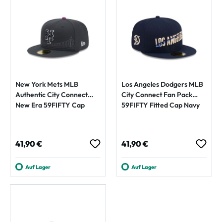
New York Mets MLB
Los Angeles Dodgers MLB
Authentic City Connect
City Connect Fan Pack
New Era 59FIFTY Cap
59FIFTY Fitted Cap Navy
Regulärer Preis:
Regulärer Preis:
41,90 €
41,90 €
Auf Lager
Auf Lager