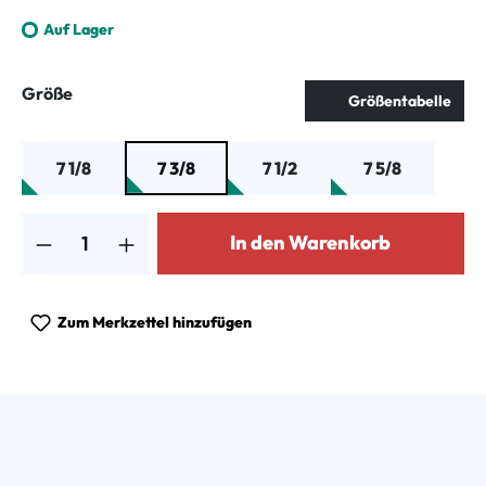
Auf Lager
auswählen
Größe
Größentabelle
7 1/8
7 3/8
7 1/2
7 5/8
Produkt Anzahl: Gib den gewünschten Wert ein oder benutze die Schalt
In den Warenkorb
Zum Merkzettel hinzufügen