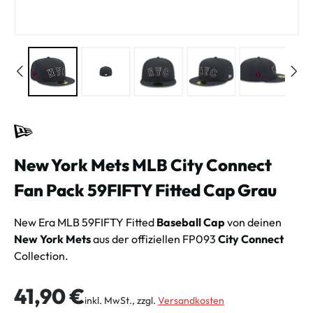
New York Mets MLB City Connect
Fan Pack 59FIFTY Fitted Cap Grau
New Era MLB 59FIFTY Fitted
Baseball Cap
von deinen
New York Mets
aus der offiziellen FP093
City Connect
Collection.
Regulärer Preis:
41,90 €
inkl. MwSt., zzgl.
Versandkosten