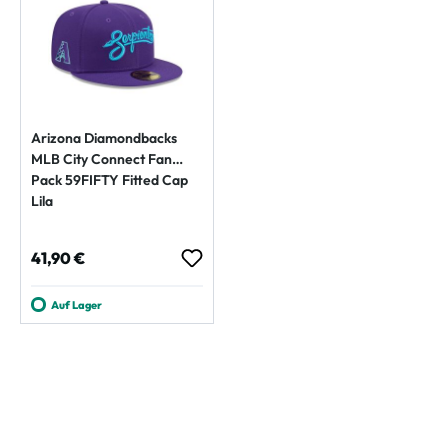
Arizona Diamondbacks
MLB City Connect Fan
Pack 59FIFTY Fitted Cap
Lila
Regulärer Preis:
41,90 €
Auf Lager