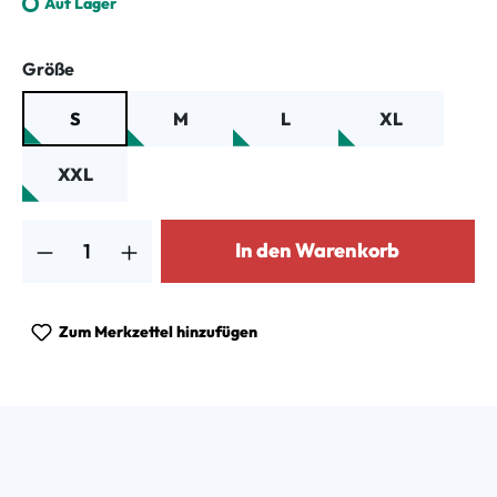
Auf Lager
auswählen
Größe
S
M
L
XL
XXL
Produkt Anzahl: Gib den gewünschten Wert ein oder benutze die Schalt
In den Warenkorb
Zum Merkzettel hinzufügen