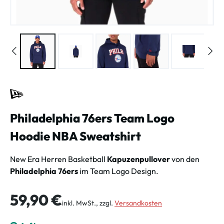
Philadelphia 76ers Team Logo
Hoodie NBA Sweatshirt
New Era Herren Basketball
Kapuzenpullover
von den
Philadelphia 76ers
im Team Logo Design.
Regulärer Preis:
59,90 €
inkl. MwSt., zzgl.
Versandkosten