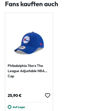
Fans kauften auch
Philadelphia 76ers The
League Adjustable NBA
Cap
Regulärer Preis:
25,90 €
Auf Lager