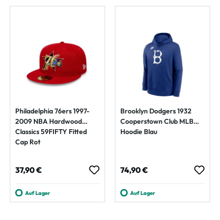
Philadelphia 76ers 1997-
Brooklyn Dodgers 1932
2009 NBA Hardwood
Cooperstown Club MLB
Classics 59FIFTY Fitted
Hoodie Blau
Cap Rot
Regulärer Preis:
Regulärer Preis:
37,90 €
74,90 €
Auf Lager
Auf Lager