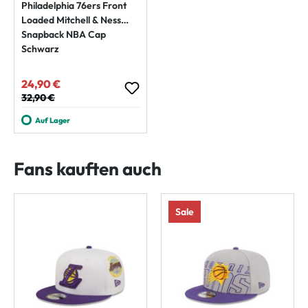
Philadelphia 76ers Front
Loaded Mitchell & Ness
Snapback NBA Cap
Schwarz
24,90 €
Verkaufspreis:
Regulärer Preis:
32,90 €
Auf Lager
Fans kauften auch
Sale