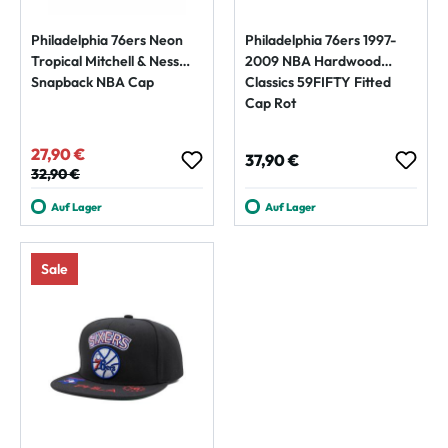
Philadelphia 76ers Neon
Philadelphia 76ers 1997-
Tropical Mitchell & Ness
2009 NBA Hardwood
Snapback NBA Cap
Classics 59FIFTY Fitted
Cap Rot
27,90 €
Verkaufspreis:
Regulärer Preis:
37,90 €
Regulärer Preis:
32,90 €
Auf Lager
Auf Lager
Sale