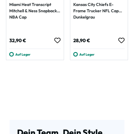
Miami Heat Transcript
Kansas City Chiefs E-
Mitchell & Ness Snapback
Frame Trucker NFL Cap
NBA Cap
Dunkelgrau
Regulärer Preis:
Regulärer Preis:
32,90 €
28,90 €
Auf Lager
Auf Lager
Dein Team. Dein Style.