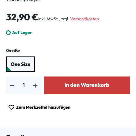
Regulärer Preis:
32,90 €
inkl. MwSt., zzgl.
Versandkosten
Auf Lager
auswählen
Größe
One Size
Produkt Anzahl: Gib den gewünschten Wert ein oder benutze die Schalt
In den Warenkorb
Zum Merkzettel hinzufügen