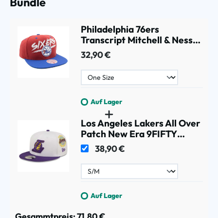
Bundle
Philadelphia 76ers
Transcript Mitchell & Ness
Snapback NBA Cap
32,90 €
Auf Lager
Los Angeles Lakers All Over
Patch New Era 9FIFTY
Snapback NBA Cap
38,90 €
Auf Lager
Gesammtpreis:
71,80 €