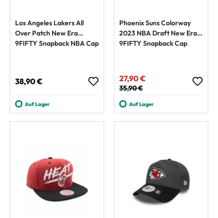
Los Angeles Lakers All
Phoenix Suns Colorway
Over Patch New Era
2023 NBA Draft New Era
9FIFTY Snapback NBA Cap
9FIFTY Snapback Cap
27,90 €
Verkaufspreis:
Regulärer Preis:
38,90 €
Regulärer Preis:
35,90 €
Auf Lager
Auf Lager