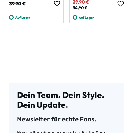
29,90 €
Verkaufspreis:
Regulärer Preis:
39,90 €
Regulärer Preis:
34,90 €
Auf Lager
Auf Lager
Dein Team. Dein Style.
Dein Update.
Newsletter für echte Fans.
Newsletter abonnieren und als Erster über