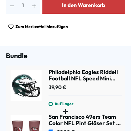
In den Warenkorb
Zum Merkzettel hinzufügen
Bundle
Philadelphia Eagles Riddell
Football NFL Speed Mini
Helm
39,90 €
Auf Lager
San Francisco 49ers Team
Color NFL Pint Gläser Set (2
Stk.)