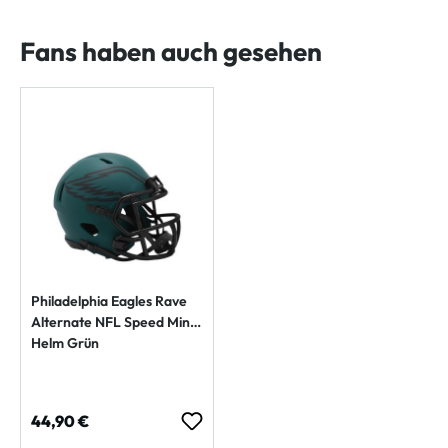
Fans haben auch gesehen
Philadelphia Eagles Rave
Alternate NFL Speed Mini
Helm Grün
Regulärer Preis:
44,90 €