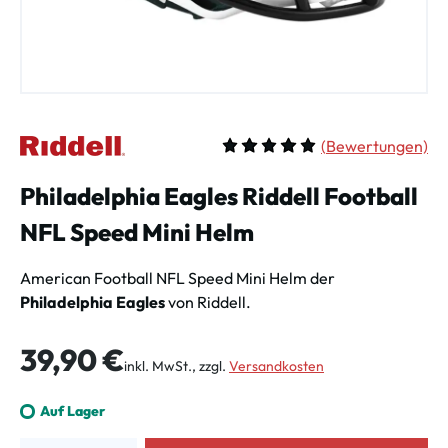
(
Bewertungen)
Durchschnittliche Bewertung vo
Philadelphia Eagles Riddell Football
NFL Speed Mini Helm
American Football NFL Speed Mini Helm der
Philadelphia Eagles
von Riddell.
Regulärer Preis:
39,90 €
inkl. MwSt., zzgl.
Versandkosten
Auf Lager
Produkt Anzahl: Gib den gewünschten Wert ein oder benutze die Schalt