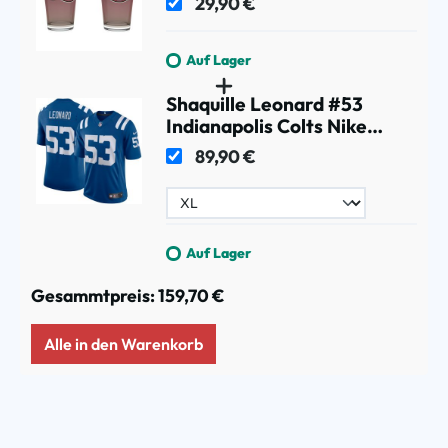
29,90 €
Auf Lager
Shaquille Leonard #53
Indianapolis Colts Nike
Speed Machine Limited NFL
89,90 €
Trikot Blau
Auf Lager
Gesammtpreis:
159,70 €
Alle in den Warenkorb