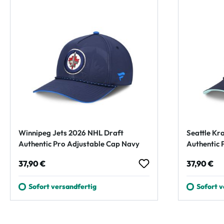
Winnipeg Jets 2026 NHL Draft
Seattle Kr
Authentic Pro Adjustable Cap Navy
Authentic 
Regulärer Preis:
Regulärer
37,90 €
37,90 €
Sofort versandfertig
Sofort v