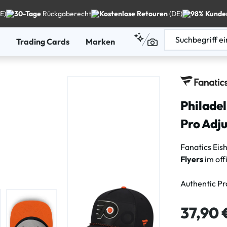
E)
30-Tage
Rückgaberecht
Kostenlose Retouren
(DE)
98% Kunde
Trading Cards
Marken
Philade
Pro Adj
Fanatics Eis
Flyers
im off
Authentic Pr
Regulärer Pre
37,90 