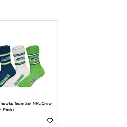
eahawks Team Set NFL Crew
r-Pack)
 Preis: