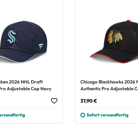
aken 2026 NHL Draft
Chicago Blackhawks 2026 
Pro Adjustable Cap Navy
Authentic Pro Adjustable 
Schwarz
 Preis:
Regulärer Preis:
37,90 €
ersandfertig
Sofort versandfertig