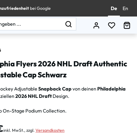
De
En
nzufriedenheit
bei Google
Du hast 0
Wa
lphia Flyers 2026 NHL Draft Authentic
ustable Cap Schwarz
hockey Adjustable
Snapback Cap
von deinen
Philadelphia
iziellen
2026 NHL Draft
Design.
o On-Stage Podium Collection.
is:
€
inkl. MwSt., zzgl.
Versandkosten