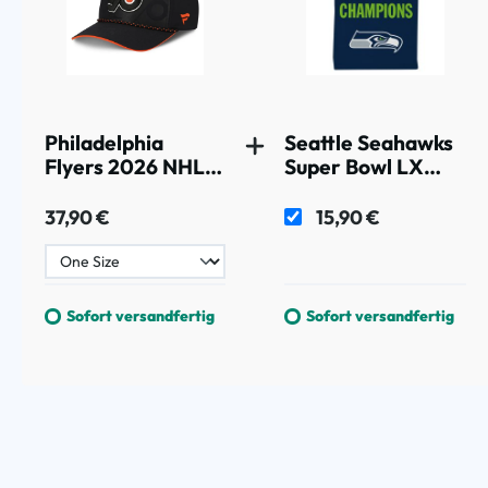
Philadelphia
Seattle Seahawks
Flyers 2026 NHL
Super Bowl LX
Draft Authentic
Champions NFL
Pro Adjustable
Sport Towel
37,90 €
15,90 €
Cap Schwarz
Sofort versandfertig
Sofort versandfertig