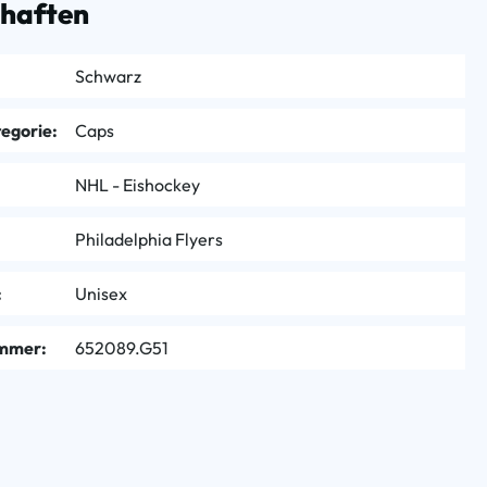
chaften
Schwarz
egorie:
Caps
NHL - Eishockey
Philadelphia Flyers
:
Unisex
mmer:
652089.G51