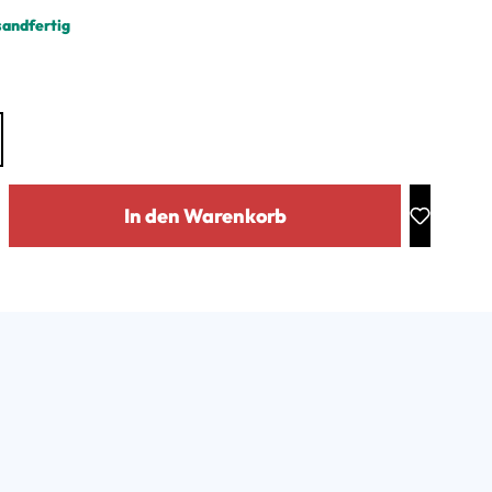
sandfertig
ählen
: Gib den gewünschten Wert ein oder benutze die Schaltflächen um die Anz
In den Warenkorb