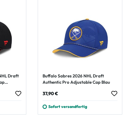
NHL Draft
Buffalo Sabres 2026 NHL Draft
Cap
Authentic Pro Adjustable Cap Blau
Regulärer Preis:
37,90 €
Sofort versandfertig