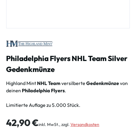
Philadelphia Flyers NHL Team Silver
Gedenkmünze
Highland Mint
NHL Team
versilberte
Gedenkmünze
von
deinen
Philadelphia Flyers
.
Limitierte Auflage zu 5.000 Stück.
Regulärer Preis:
42,90 €
inkl. MwSt., zzgl.
Versandkosten