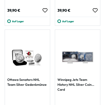
Regulärer Preis:
Regulärer Preis:
39,90 €
39,90 €
Auf Lager
Auf Lager
Ottawa Senators NHL
Winnipeg Jets Team
Team Silver Gedenkmünze
History NHL Silver Coin
Card