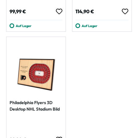
Regulärer Preis:
Regulärer Preis:
99,99 €
114,90 €
Auf Lager
Auf Lager
Philadelphia Flyers 3D
Desktop NHL Stadium Bild