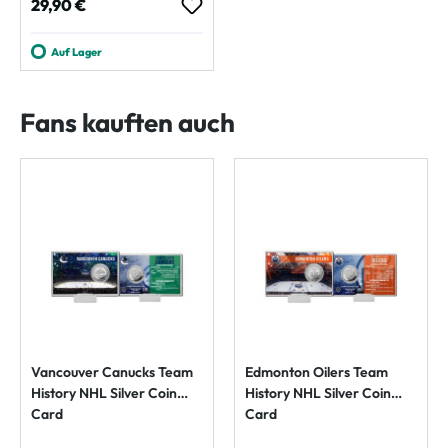
Regulärer Preis:
29,90 €
Auf Lager
Fans kauften auch
Vancouver Canucks Team
Edmonton Oilers Team
History NHL Silver Coin
History NHL Silver Coin
Card
Card