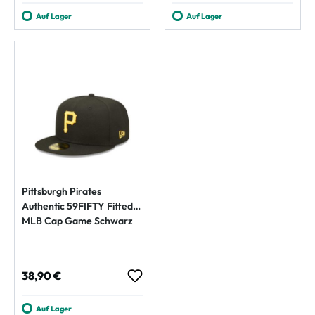
Auf Lager
Auf Lager
Pittsburgh Pirates
Authentic 59FIFTY Fitted
MLB Cap Game Schwarz
Regulärer Preis:
38,90 €
Auf Lager