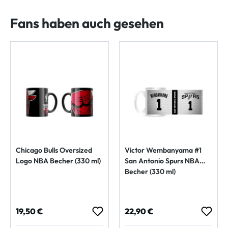
Fans haben auch gesehen
Chicago Bulls Oversized
Victor Wembanyama #1
Logo NBA Becher (330 ml)
San Antonio Spurs NBA
Becher (330 ml)
Regulärer Preis:
Regulärer Preis:
19,50 €
22,90 €