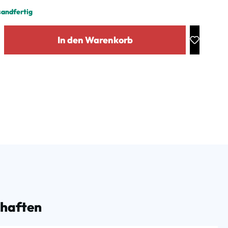
sandfertig
: Gib den gewünschten Wert ein oder benutze die Schaltflächen um die Anz
In den Warenkorb
chaften