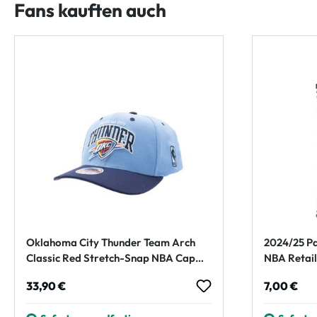
Fans kauften auch
Oklahoma City Thunder Team Arch
2024/25 Pa
Classic Red Stretch-Snap NBA Cap
NBA Retail
Blau
Regulärer Preis:
Regulärer
33,90 €
7,00 €