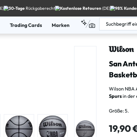
E)
30-Tage
Rückgaberecht
Kostenlose Retouren
(DE)
98% Kunde
Trading Cards
Marken
San Ant
Basketba
Wilson NBA 
Spurs
in der
Größe: 5.
Regulärer Pre
19,90 