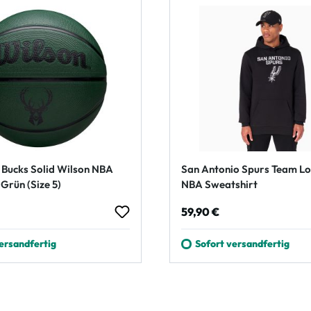
Bucks Solid Wilson NBA
San Antonio Spurs Team L
Grün (Size 5)
NBA Sweatshirt
 Preis:
Regulärer Preis:
59,90 €
ersandfertig
Sofort versandfertig