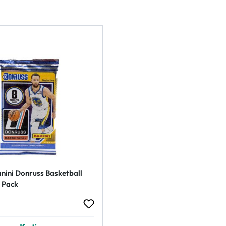
nini Donruss Basketball
 Pack
 Preis: