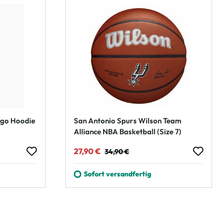
ogo Hoodie
San Antonio Spurs Wilson Team
Alliance NBA Basketball (Size 7)
Verkaufspreis:
Regulärer Preis:
27,90 €
34,90 €
Sofort versandfertig