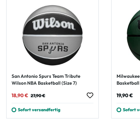
San Antonio Spurs Team Tribute
Milwaukee 
Wilson NBA Basketball (Size 7)
Basketball 
Verkaufspreis:
Regulärer Preis:
Regulärer
18,90 €
19,90 €
27,90 €
Sofort versandfertig
Sofort v