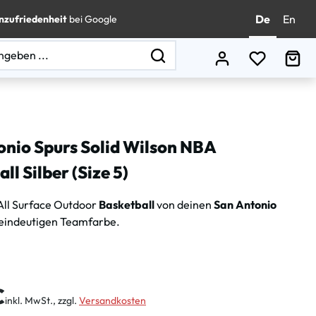
De
En
nzufriedenheit
bei Google
Du hast 0
Wa
onio Spurs Solid Wilson NBA
ll Silber (Size 5)
All Surface Outdoor
Basketball
von deinen
San Antonio
 eindeutigen Teamfarbe.
is:
€
inkl. MwSt., zzgl.
Versandkosten