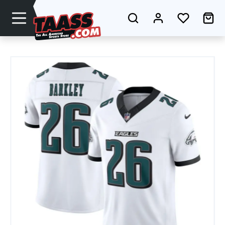
Zum Hauptinhalt springen
Du hast 0
Wa