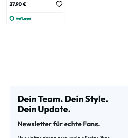
Regulärer Preis:
27,90 €
Auf Lager
Dein Team. Dein Style.
Dein Update.
Newsletter für echte Fans.
Newsletter abonnieren und als Erster über