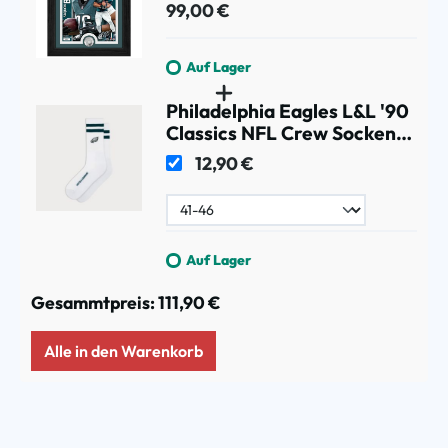
Coin NFL Bild
99,00 €
Auf Lager
Philadelphia Eagles L&L '90
Classics NFL Crew Socken
Weiß
12,90 €
Auf Lager
Gesammtpreis:
111,90 €
Alle in den Warenkorb