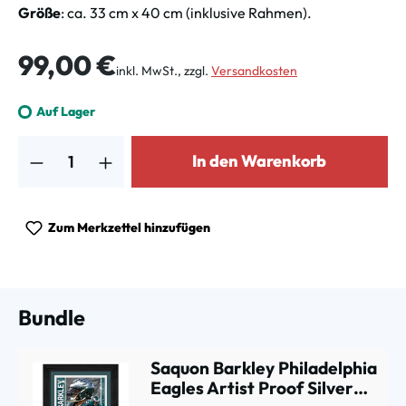
Größe
: ca. 33 cm x 40 cm (inklusive Rahmen).
Regulärer Preis:
99,00 €
inkl. MwSt., zzgl.
Versandkosten
Auf Lager
Produkt Anzahl: Gib den gewünschten Wert ein oder benutze die Schalt
In den Warenkorb
Zum Merkzettel hinzufügen
Bundle
Saquon Barkley Philadelphia
Eagles Artist Proof Silver