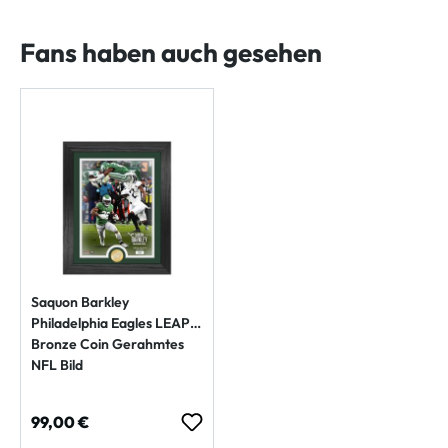
Fans haben auch gesehen
Saquon Barkley
Philadelphia Eagles LEAP
Bronze Coin Gerahmtes
NFL Bild
Regulärer Preis:
99,00 €