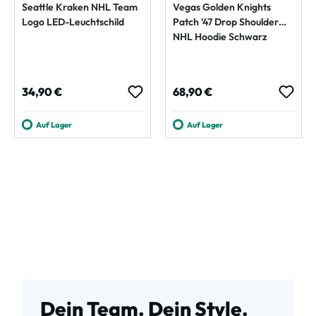
Seattle Kraken NHL Team
Vegas Golden Knights
Logo LED-Leuchtschild
Patch '47 Drop Shoulder
NHL Hoodie Schwarz
Regulärer Preis:
Regulärer Preis:
34,90 €
68,90 €
Auf Lager
Auf Lager
Dein Team. Dein Style.