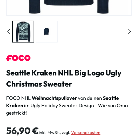
Seattle Kraken NHL Big Logo Ugly
Christmas Sweater
FOCO NHL
Weihnachtspullover
von deinen
Seattle
Kraken
im Ugly Holiday Sweater Design - Wie von Oma
gestrickt!
Regulärer Preis:
56,90 €
inkl. MwSt., zzgl.
Versandkosten