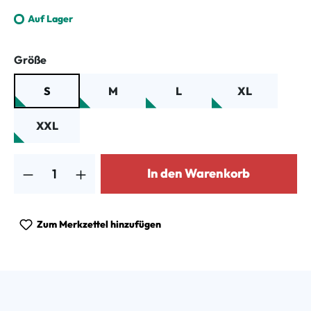
Auf Lager
auswählen
Größe
S
M
L
XL
XXL
Produkt Anzahl: Gib den gewünschten Wert ein oder benutze die Schalt
In den Warenkorb
Zum Merkzettel hinzufügen