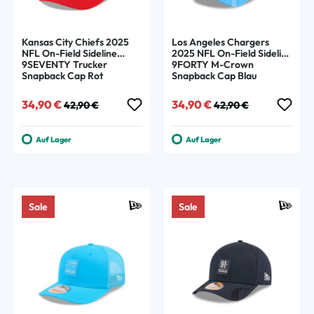
Kansas City Chiefs 2025
Los Angeles Chargers
NFL On-Field Sideline
2025 NFL On-Field Sideline
9SEVENTY Trucker
9FORTY M-Crown
Snapback Cap Rot
Snapback Cap Blau
Verkaufspreis:
Regulärer Preis:
Verkaufspreis:
Regulärer Preis:
34,90 €
34,90 €
42,90 €
42,90 €
Auf Lager
Auf Lager
Sale
Sale