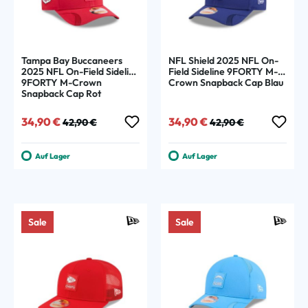
Tampa Bay Buccaneers
NFL Shield 2025 NFL On-
2025 NFL On-Field Sideline
Field Sideline 9FORTY M-
9FORTY M-Crown
Crown Snapback Cap Blau
Snapback Cap Rot
Verkaufspreis:
Regulärer Preis:
Verkaufspreis:
Regulärer Preis:
34,90 €
34,90 €
42,90 €
42,90 €
Auf Lager
Auf Lager
Sale
Sale