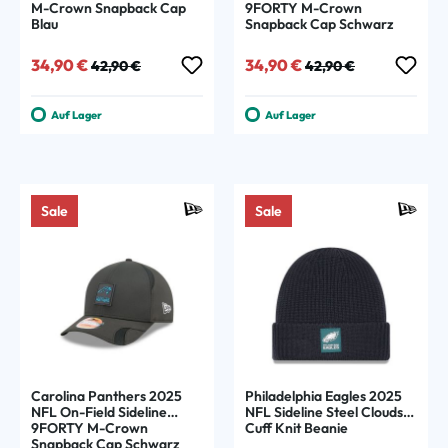
M-Crown Snapback Cap
9FORTY M-Crown
Blau
Snapback Cap Schwarz
Verkaufspreis:
Regulärer Preis:
Verkaufspreis:
Regulärer Preis:
34,90 €
34,90 €
42,90 €
42,90 €
Auf Lager
Auf Lager
Sale
Sale
Carolina Panthers 2025
Philadelphia Eagles 2025
NFL On-Field Sideline
NFL Sideline Steel Clouds
9FORTY M-Crown
Cuff Knit Beanie
Snapback Cap Schwarz