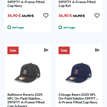
59FIFTY A-Frame Fitted
59FIFTY A-Frame Fitted
Cap Navy
Cap Rot
Verkaufspreis:
Regulärer Preis:
Verkaufspreis:
Regulärer Preis:
34,90 €
34,90 €
44,90 €
44,90 €
Auf Lager
Auf Lager
Sale
Sale
Baltimore Ravens 2025
Chicago Bears 2025 NFL
NFL On-Field Sideline
On-Field Sideline 59FIFTY
59FIFTY A-Frame Fitted
A-Frame Fitted Cap Navy
Cap Schwarz