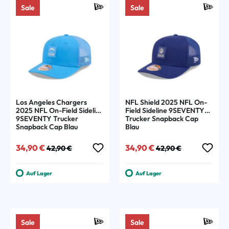
Sale
Sale
Los Angeles Chargers
NFL Shield 2025 NFL On-
2025 NFL On-Field Sideline
Field Sideline 9SEVENTY
9SEVENTY Trucker
Trucker Snapback Cap
Snapback Cap Blau
Blau
Verkaufspreis:
Regulärer Preis:
Verkaufspreis:
Regulärer Preis:
34,90 €
34,90 €
42,90 €
42,90 €
Auf Lager
Auf Lager
Sale
Sale