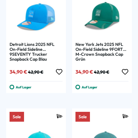
Detroit Lions 2025 NFL
New York Jets 2025 NFL
On-Field Sideline
On-Field Sideline 9FORTY
9SEVENTY Trucker
M-Crown Snapback Cap
Snapback Cap Blau
Grün
Verkaufspreis:
Regulärer Preis:
Verkaufspreis:
Regulärer Preis:
34,90 €
34,90 €
42,90 €
42,90 €
Auf Lager
Auf Lager
Sale
Sale