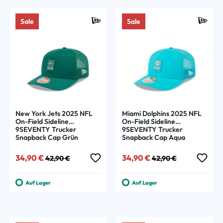
Sale
Sale
New York Jets 2025 NFL
Miami Dolphins 2025 NFL
On-Field Sideline
On-Field Sideline
9SEVENTY Trucker
9SEVENTY Trucker
Snapback Cap Grün
Snapback Cap Aqua
Verkaufspreis:
Regulärer Preis:
Verkaufspreis:
Regulärer Preis:
34,90 €
34,90 €
42,90 €
42,90 €
Auf Lager
Auf Lager