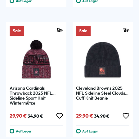
Auf Lager
Auf Lager
Sale
Sale
Arizona Cardinals
Cleveland Browns 2025
Throwback 2025 NFL
NFL Sideline Steel Clouds
Sideline Sport Knit
Cuff Knit Beanie
Wintermütze
Verkaufspreis:
Regulärer Preis:
Verkaufspreis:
Regulärer Preis:
29,90 €
29,90 €
34,90 €
34,90 €
Auf Lager
Auf Lager