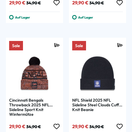
Verkaufspreis:
Regulärer Preis:
Verkaufspreis:
Regulärer Preis:
29,90 €
29,90 €
34,90 €
34,90 €
Auf Lager
Auf Lager
Sale
Sale
Cincinnati Bengals
NFL Shield 2025 NFL
Throwback 2025 NFL
Sideline Steel Clouds Cuff
Sideline Sport Knit
Knit Beanie
Wintermütze
Verkaufspreis:
Regulärer Preis:
Verkaufspreis:
Regulärer Preis:
29,90 €
29,90 €
34,90 €
34,90 €