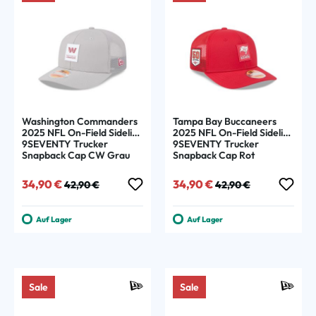
Washington Commanders
Tampa Bay Buccaneers
2025 NFL On-Field Sideline
2025 NFL On-Field Sideline
9SEVENTY Trucker
9SEVENTY Trucker
Snapback Cap CW Grau
Snapback Cap Rot
Verkaufspreis:
Regulärer Preis:
Verkaufspreis:
Regulärer Preis:
34,90 €
34,90 €
42,90 €
42,90 €
Auf Lager
Auf Lager
Sale
Sale