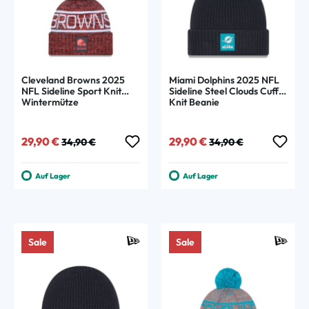
Cleveland Browns 2025
Miami Dolphins 2025 NFL
NFL Sideline Sport Knit
Sideline Steel Clouds Cuff
Wintermütze
Knit Beanie
Verkaufspreis:
Regulärer Preis:
Verkaufspreis:
Regulärer Preis:
29,90 €
29,90 €
34,90 €
34,90 €
Auf Lager
Auf Lager
Sale
Sale