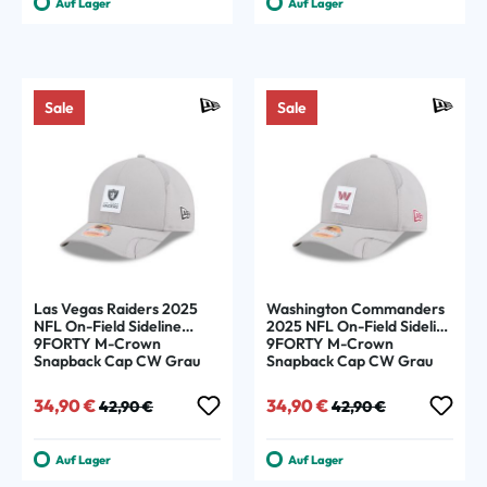
Auf Lager
Auf Lager
Sale
Sale
Las Vegas Raiders 2025
Washington Commanders
NFL On-Field Sideline
2025 NFL On-Field Sideline
9FORTY M-Crown
9FORTY M-Crown
Snapback Cap CW Grau
Snapback Cap CW Grau
Verkaufspreis:
Regulärer Preis:
Verkaufspreis:
Regulärer Preis:
34,90 €
34,90 €
42,90 €
42,90 €
Auf Lager
Auf Lager