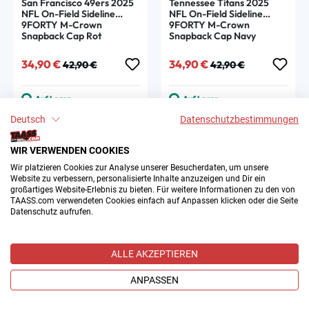
San Francisco 49ers 2025
Tennessee Titans 2025
NFL On-Field Sideline
NFL On-Field Sideline
9FORTY M-Crown
9FORTY M-Crown
Snapback Cap Rot
Snapback Cap Navy
Verkaufspreis:
Regulärer Preis:
Verkaufspreis:
Regulärer Preis:
34,90 €
34,90 €
42,90 €
42,90 €
Auf Lager
Auf Lager
Deutsch
Datenschutzbestimmungen
WIR VERWENDEN COOKIES
Sale
Sale
Wir platzieren Cookies zur Analyse unserer Besucherdaten, um unsere
Website zu verbessern, personalisierte Inhalte anzuzeigen und Dir ein
großartiges Website-Erlebnis zu bieten. Für weitere Informationen zu den von
TAASS.com verwendeten Cookies einfach auf Anpassen klicken oder die Seite
Datenschutz aufrufen.
ALLE AKZEPTIEREN
ANPASSEN
Minnesota Vikings 2025
Kansas City Chiefs 2025
NFL On-Field Sideline
NFL On-Field Sideline