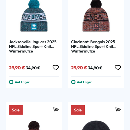
Jacksonville Jaguars 2025
Cincinnati Bengals 2025
NFL Sideline Sport Knit
NFL Sideline Sport Knit
Wintermütze
Wintermütze
Verkaufspreis:
Regulärer Preis:
Verkaufspreis:
Regulärer Preis:
29,90 €
29,90 €
34,90 €
34,90 €
Auf Lager
Auf Lager
Sale
Sale