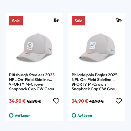
Sale
Sale
Pittsburgh Steelers 2025
Philadelphia Eagles 2025
NFL On-Field Sideline
NFL On-Field Sideline
9FORTY M-Crown
9FORTY M-Crown
Snapback Cap CW Grau
Snapback Cap CW Grau
Verkaufspreis:
Regulärer Preis:
Verkaufspreis:
Regulärer Preis:
34,90 €
34,90 €
42,90 €
42,90 €
Auf Lager
Auf Lager