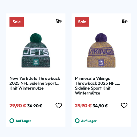
Sale
Sale
New York Jets Throwback
Minnesota Vikings
2025 NFL Sideline Sport
Throwback 2025 NFL
Knit Wintermütze
Sideline Sport Knit
Wintermütze
Verkaufspreis:
Regulärer Preis:
Verkaufspreis:
Regulärer Preis:
29,90 €
29,90 €
34,90 €
34,90 €
Auf Lager
Auf Lager