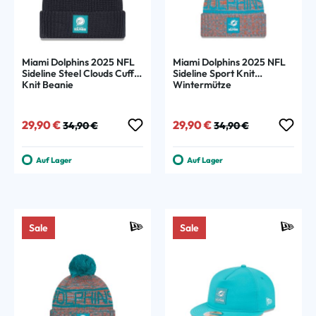
Miami Dolphins 2025 NFL
Miami Dolphins 2025 NFL
Sideline Steel Clouds Cuff
Sideline Sport Knit
Knit Beanie
Wintermütze
Verkaufspreis:
Regulärer Preis:
Verkaufspreis:
Regulärer Preis:
29,90 €
29,90 €
34,90 €
34,90 €
Auf Lager
Auf Lager
Sale
Sale