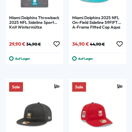
Miami Dolphins Throwback
Miami Dolphins 2025 NFL
2025 NFL Sideline Sport
On-Field Sideline 59FIFTY
Knit Wintermütze
A-Frame Fitted Cap Aqua
Verkaufspreis:
Regulärer Preis:
Verkaufspreis:
Regulärer Preis:
29,90 €
34,90 €
34,90 €
44,90 €
Auf Lager
Auf Lager
Sale
Sale