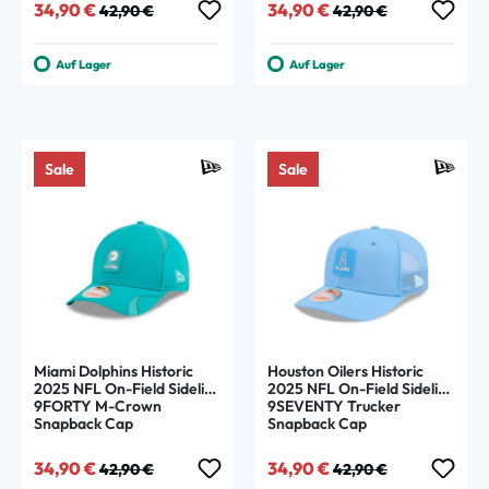
Verkaufspreis:
Regulärer Preis:
Verkaufspreis:
Regulärer Preis:
34,90 €
34,90 €
42,90 €
42,90 €
Auf Lager
Auf Lager
Sale
Sale
Miami Dolphins Historic
Houston Oilers Historic
2025 NFL On-Field Sideline
2025 NFL On-Field Sideline
9FORTY M-Crown
9SEVENTY Trucker
Snapback Cap
Snapback Cap
Verkaufspreis:
Regulärer Preis:
Verkaufspreis:
Regulärer Preis:
34,90 €
34,90 €
42,90 €
42,90 €