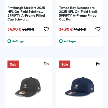
Pittsburgh Steelers 2025
Tampa Bay Buccaneers
NFL On-Field Sideline
2025 NFL On-Field Sideline
59FIFTY A-Frame Fitted
59FIFTY A-Frame Fitted
Cap Schwarz
Cap Rot
Verkaufspreis:
Regulärer Preis:
Verkaufspreis:
Regulärer Preis:
34,90 €
34,90 €
44,90 €
44,90 €
Auf Lager
Auf Lager
Sale
Sale