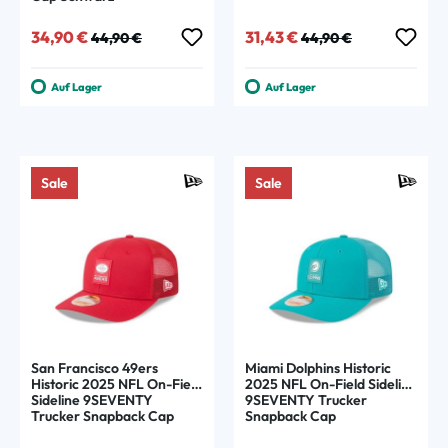
Verkaufspreis:
Regulärer Preis:
Verkaufspreis:
Regulärer Preis:
34,90 €
31,43 €
44,90 €
44,90 €
Auf Lager
Auf Lager
Sale
Sale
San Francisco 49ers
Miami Dolphins Historic
Historic 2025 NFL On-Field
2025 NFL On-Field Sideline
Sideline 9SEVENTY
9SEVENTY Trucker
Trucker Snapback Cap
Snapback Cap