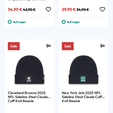
Verkaufspreis:
Regulärer Preis:
Verkaufspreis:
Regulärer Preis:
34,90 €
29,90 €
42,90 €
34,90 €
Auf Lager
Auf Lager
Sale
Sale
Cleveland Browns 2025
New York Jets 2025 NFL
NFL Sideline Steel Clouds
Sideline Steel Clouds Cuff
Cuff Knit Beanie
Knit Beanie