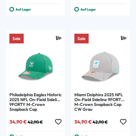
Auf Lager
Auf Lager
Sale
Sale
Philadelphia Eagles Historic
Miami Dolphins 2025 NFL
2025 NFL On-Field Sideline
On-Field Sideline 9FORTY
9FORTY M-Crown
M-Crown Snapback Cap
Snapback Cap
CW Grau
Verkaufspreis:
Regulärer Preis:
Verkaufspreis:
Regulärer Preis:
34,90 €
34,90 €
42,90 €
42,90 €