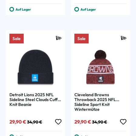
Auf Lager
Auf Lager
Sale
Sale
Detroit Lions 2025 NFL
Cleveland Browns
Sideline Steel Clouds Cuff
Throwback 2025 NFL
Knit Beanie
Sideline Sport Knit
Wintermütze
Verkaufspreis:
Regulärer Preis:
Verkaufspreis:
Regulärer Preis:
29,90 €
29,90 €
34,90 €
34,90 €