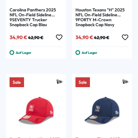
Carolina Panthers 2025
Houston Texans "H" 2025
NFL On-Field Sideline
NFL On-Field Sideline
9SEVENTY Trucker
9FORTY M-Crown
Snapback Cap Blau
Snapback Cap Navy
Verkaufspreis:
Regulärer Preis:
Verkaufspreis:
Regulärer Preis:
34,90 €
34,90 €
42,90 €
42,90 €
Auf Lager
Auf Lager
Sale
Sale