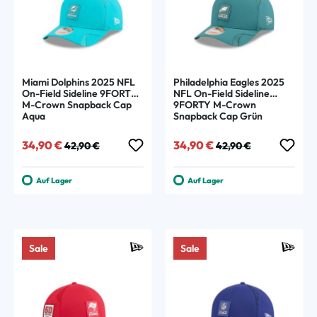
Miami Dolphins 2025 NFL
Philadelphia Eagles 2025
On-Field Sideline 9FORTY
NFL On-Field Sideline
M-Crown Snapback Cap
9FORTY M-Crown
Aqua
Snapback Cap Grün
Verkaufspreis:
Regulärer Preis:
Verkaufspreis:
Regulärer Preis:
34,90 €
34,90 €
42,90 €
42,90 €
Auf Lager
Auf Lager
Sale
Sale