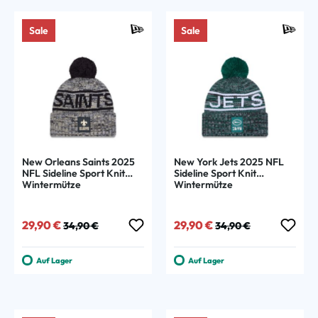
Sale
Sale
New Orleans Saints 2025
New York Jets 2025 NFL
NFL Sideline Sport Knit
Sideline Sport Knit
Wintermütze
Wintermütze
Verkaufspreis:
Regulärer Preis:
Verkaufspreis:
Regulärer Preis:
29,90 €
29,90 €
34,90 €
34,90 €
Auf Lager
Auf Lager