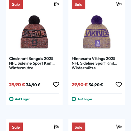
Sale
Sale
Cincinnati Bengals 2025
Minnesota Vikings 2025
NFL Sideline Sport Knit
NFL Sideline Sport Knit
Wintermütze
Wintermütze
Verkaufspreis:
Regulärer Preis:
Verkaufspreis:
Regulärer Preis:
29,90 €
29,90 €
34,90 €
34,90 €
Auf Lager
Auf Lager
Sale
Sale