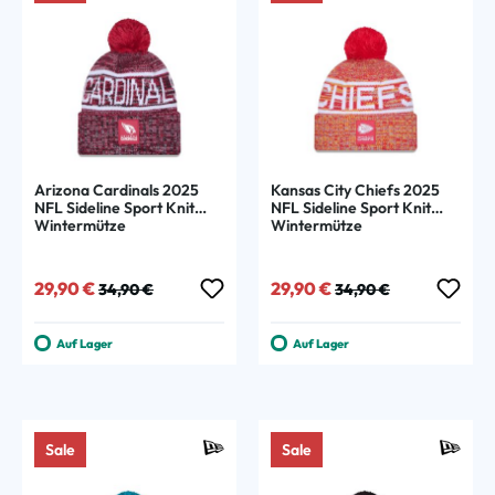
Arizona Cardinals 2025
Kansas City Chiefs 2025
NFL Sideline Sport Knit
NFL Sideline Sport Knit
Wintermütze
Wintermütze
Verkaufspreis:
Regulärer Preis:
Verkaufspreis:
Regulärer Preis:
29,90 €
29,90 €
34,90 €
34,90 €
Auf Lager
Auf Lager
Sale
Sale