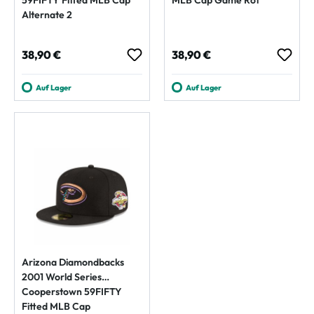
Alternate 2
Regulärer Preis:
Regulärer Preis:
38,90 €
38,90 €
Auf Lager
Auf Lager
Arizona Diamondbacks
2001 World Series
Cooperstown 59FIFTY
Fitted MLB Cap