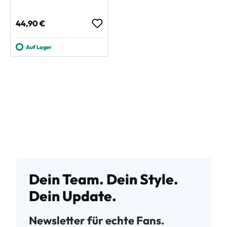
Regulärer Preis:
44,90 €
Auf Lager
Dein Team. Dein Style.
Dein Update.
Newsletter für echte Fans.