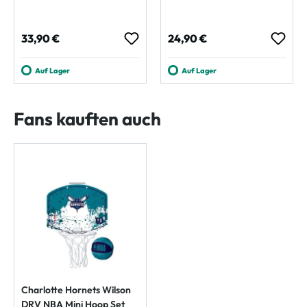
Regulärer Preis:
Regulärer Preis:
33,90 €
24,90 €
Auf Lager
Auf Lager
Fans kauften auch
Charlotte Hornets Wilson
DRV NBA Mini Hoop Set