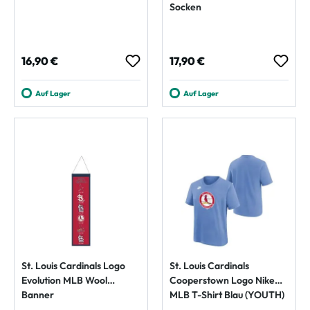
Socken
Regulärer Preis:
Regulärer Preis:
16,90 €
17,90 €
Auf Lager
Auf Lager
St. Louis Cardinals Logo
St. Louis Cardinals
Evolution MLB Wool
Cooperstown Logo Nike
Banner
MLB T-Shirt Blau (YOUTH)