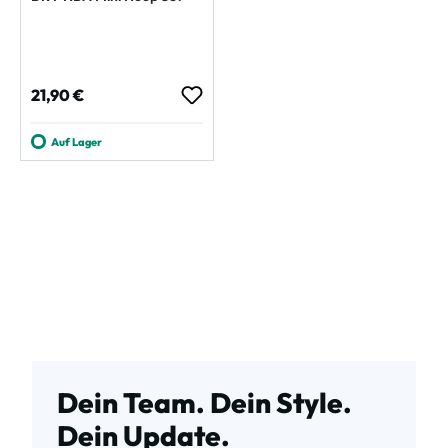
Regulärer Preis:
21,90 €
Auf Lager
Dein Team. Dein Style.
Dein Update.