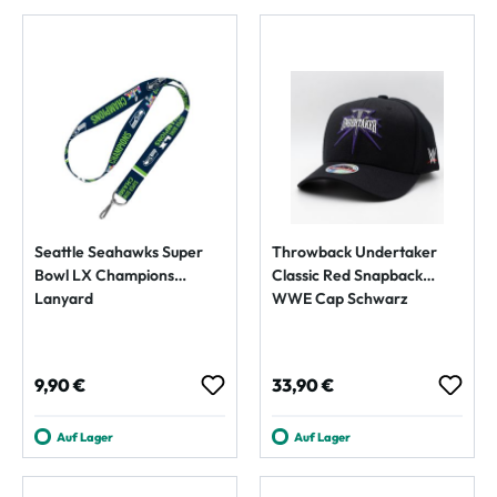
Seattle Seahawks Super
Throwback Undertaker
Bowl LX Champions
Classic Red Snapback
Lanyard
WWE Cap Schwarz
Regulärer Preis:
Regulärer Preis:
9,90 €
33,90 €
Auf Lager
Auf Lager