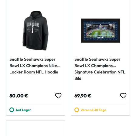
Seattle Seahawks Super
Seattle Seahawks Super
Bowl LX Champions Nike
Bowl LX Champions
Locker Room NFL Hoodie
Signature Celebration NFL
Bild
Regulärer Preis:
Regulärer Preis:
80,00 €
69,90 €
Auf Lager
Versand 30 Tage