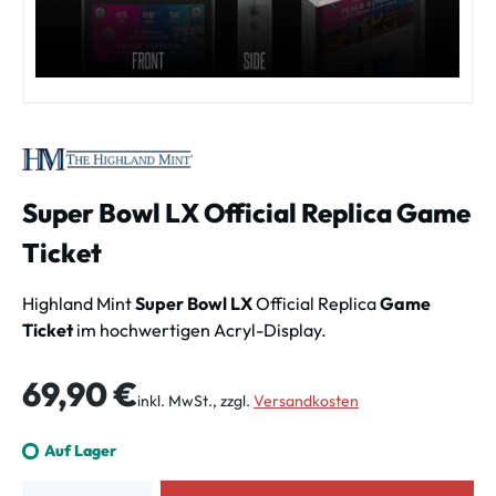
Super Bowl LX Official Replica Game
Ticket
Highland Mint
Super Bowl LX
Official Replica
Game
Ticket
im hochwertigen Acryl-Display.
Regulärer Preis:
69,90 €
inkl. MwSt., zzgl.
Versandkosten
Auf Lager
Produkt Anzahl: Gib den gewünschten Wert ein oder benutze die Schalt