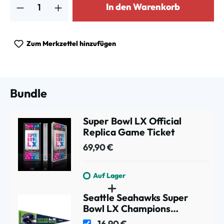
In den Warenkorb
Zum Merkzettel hinzufügen
Bundle
Super Bowl LX Official
Replica Game Ticket
69,90 €
Auf Lager
Seattle Seahawks Super
Bowl LX Champions
Premium NFL Wimpel
16,90 €