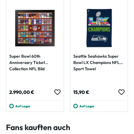
Super Bowl 60th
Seattle Seahawks Super
Anniversary Ticket
Bowl LX Champions NFL
Collection NFL Bild
Sport Towel
Regulärer Preis:
Regulärer Preis:
2.990,00 €
15,90 €
Auf Lager
Auf Lager
Fans kauften auch