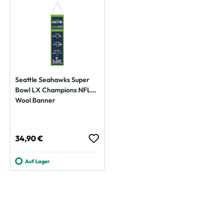
Seattle Seahawks Super
Bowl LX Champions NFL
Wool Banner
Regulärer Preis:
34,90 €
Auf Lager