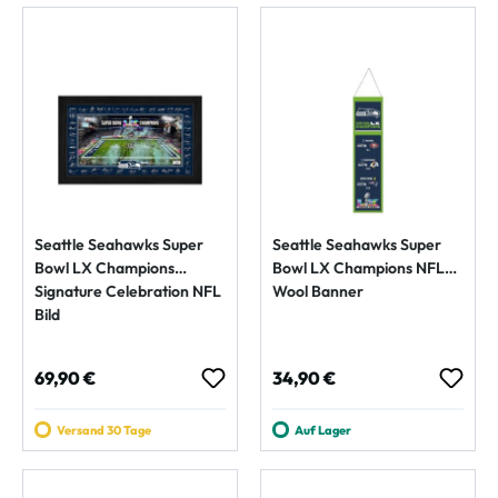
Seattle Seahawks Super
Seattle Seahawks Super
Bowl LX Champions
Bowl LX Champions NFL
Signature Celebration NFL
Wool Banner
Bild
Regulärer Preis:
Regulärer Preis:
69,90 €
34,90 €
Versand 30 Tage
Auf Lager