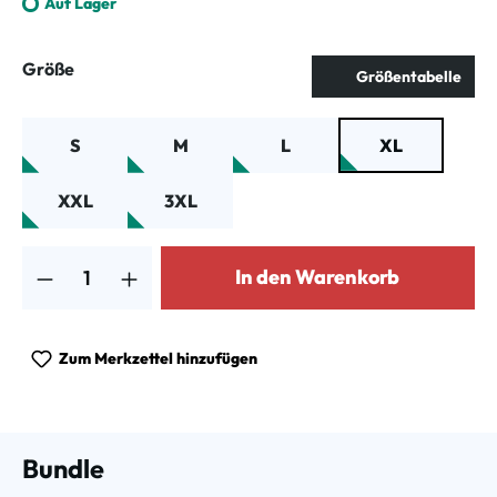
Auf Lager
auswählen
Größe
Größentabelle
S
M
L
XL
XXL
3XL
Produkt Anzahl: Gib den gewünschten Wert ein oder benutze die Schalt
In den Warenkorb
Zum Merkzettel hinzufügen
Bundle