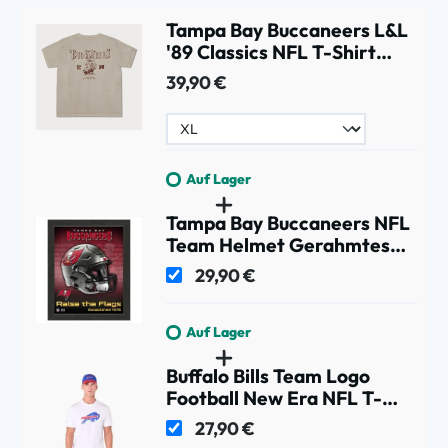
Tampa Bay Buccaneers L&L
'89 Classics NFL T-Shirt
Beige
39,90 €
Auf Lager
Tampa Bay Buccaneers NFL
Team Helmet Gerahmtes
Bild
29,90 €
Auf Lager
Buffalo Bills Team Logo
Football New Era NFL T-
Shirt
27,90 €