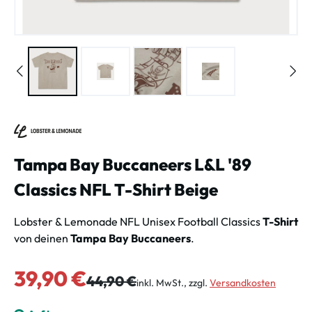
Tampa Bay Buccaneers L&L '89
Classics NFL T-Shirt Beige
Lobster & Lemonade NFL Unisex Football Classics
T-Shirt
von deinen
Tampa Bay Buccaneers
.
Verkaufspreis:
39,90 €
Regulärer Preis:
44,90 €
inkl. MwSt., zzgl.
Versandkosten