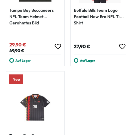
Tampa Bay Buccaneers
Buffalo Bills Team Logo
NFL Team Helmet
Football New Era NFL T-
Gerahmtes Bild
Shirt
29,90 €
Verkaufspreis:
Regulärer Preis:
27,90 €
Regulärer Preis:
49,90 €
Auf Lager
Auf Lager
Neu