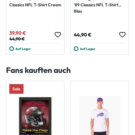
Classics NFL T-Shirt Cream
'89 Classics NFL T-Shirt
Blau
39,90 €
Verkaufspreis:
Regulärer Preis:
44,90 €
Regulärer Preis:
44,90 €
Auf Lager
Auf Lager
Fans kauften auch
Sale