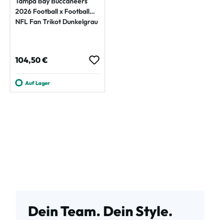
Tampa Bay Buccaneers
2026 Football x Football
NFL Fan Trikot Dunkelgrau
Regulärer Preis:
104,50 €
Auf Lager
Dein Team. Dein Style.