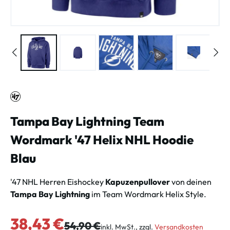
Tampa Bay Lightning Team
Wordmark '47 Helix NHL Hoodie
Blau
'47 NHL Herren Eishockey
Kapuzenpullover
von deinen
Tampa Bay Lightning
im Team Wordmark Helix Style.
Verkaufspreis:
38,43 €
Regulärer Preis:
54,90 €
inkl. MwSt., zzgl.
Versandkosten