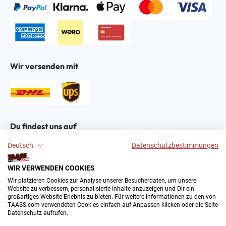
Wir versenden mit
Du findest uns auf
Deutsch
Datenschutzbestimmungen
WIR VERWENDEN COOKIES
Wir platzieren Cookies zur Analyse unserer Besucherdaten, um unsere
Website zu verbessern, personalisierte Inhalte anzuzeigen und Dir ein
großartiges Website-Erlebnis zu bieten. Für weitere Informationen zu den von
2004–∞ © by The All American Sports Store GmbH
TAASS.com verwendeten Cookies einfach auf Anpassen klicken oder die Seite
(TAASS®). Dein Online Shop für amerikanische Sport-
Datenschutz aufrufen.
Fanartikel in Deutschland.