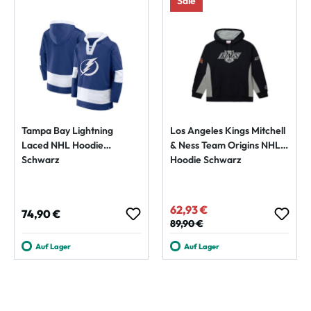
Sale
Tampa Bay Lightning
Los Angeles Kings Mitchell
Laced NHL Hoodie
& Ness Team Origins NHL
Schwarz
Hoodie Schwarz
62,93 €
Verkaufspreis:
Regulärer Preis:
74,90 €
Regulärer Preis:
89,90 €
Auf Lager
Auf Lager