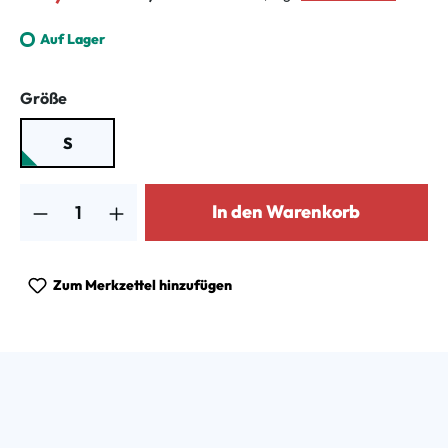
Auf Lager
auswählen
Größe
S
Produkt Anzahl: Gib den gewünschten Wert ein oder benutze die Schalt
In den Warenkorb
Zum Merkzettel hinzufügen