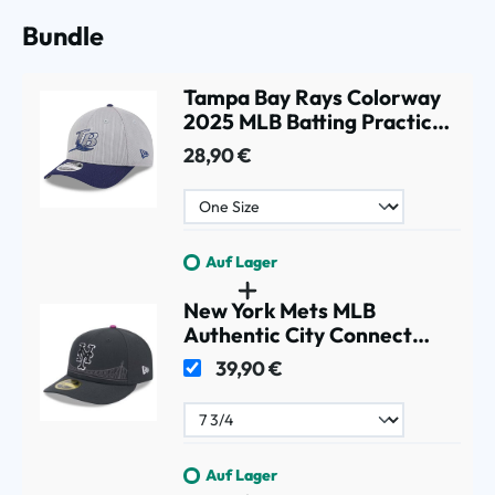
Bundle
Tampa Bay Rays Colorway
2025 MLB Batting Practice
9FORTY M-Crown Snapback
28,90 €
Cap Grau
Auf Lager
New York Mets MLB
Authentic City Connect
New Era Low Profile
39,90 €
59FIFTY Cap
Auf Lager