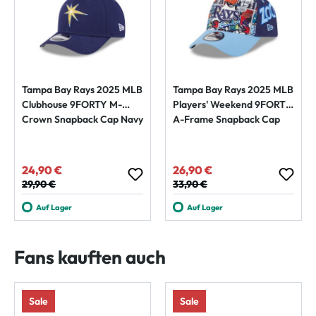
Tampa Bay Rays 2025 MLB
Tampa Bay Rays 2025 MLB
Clubhouse 9FORTY M-
Players' Weekend 9FORTY
Crown Snapback Cap Navy
A-Frame Snapback Cap
24,90 €
26,90 €
Verkaufspreis:
Verkaufspreis:
Regulärer Preis:
29,90 €
Regulärer Preis:
33,90 €
Auf Lager
Auf Lager
Fans kauften auch
Sale
Sale