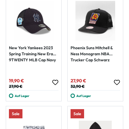
New York Yankees 2023
Phoenix Suns Mitchell &
Spring Training New Era
Ness Monogram NBA
9TWENTY MLB Cap Navy
Trucker Cap Schwarz
19,90 €
27,90 €
Verkaufspreis:
Verkaufspreis:
Regulärer Preis:
27,90 €
Regulärer Preis:
32,90 €
Auf Lager
Auf Lager
Sale
Sale