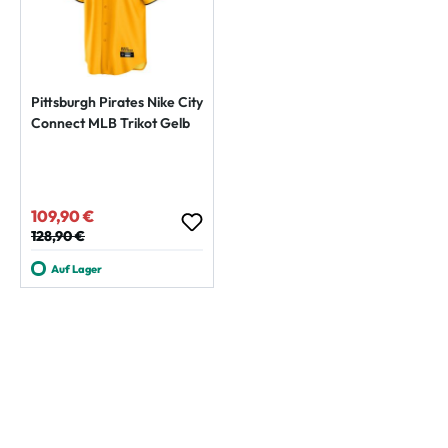
Pittsburgh Pirates Nike City
Connect MLB Trikot Gelb
109,90 €
Verkaufspreis:
Regulärer Preis:
128,90 €
Auf Lager