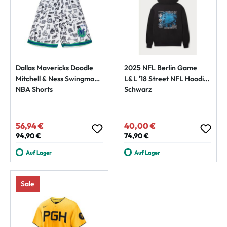
Dallas Mavericks Doodle
2025 NFL Berlin Game
Mitchell & Ness Swingman
L&L '18 Street NFL Hoodie
NBA Shorts
Schwarz
56,94 €
40,00 €
Verkaufspreis:
Verkaufspreis:
Regulärer Preis:
94,90 €
Regulärer Preis:
74,90 €
Auf Lager
Auf Lager
Sale