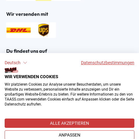
Wir versenden mit
Du findest uns auf
Deutsch
Datenschutzbestimmungen
WIR VERWENDEN COOKIES
Wir platzieren Cookies zur Analyse unserer Besucherdaten, um unsere
Website zu verbessern, personalisierte Inhalte anzuzeigen und Dir ein
großartiges Website-Erlebnis zu bieten. Für weitere Informationen zu den von
2004–∞ © by The All American Sports Store GmbH
TAASS.com verwendeten Cookies einfach auf Anpassen klicken oder die Seite
(TAASS®). Dein Online Shop für amerikanische Sport-
Datenschutz aufrufen.
Fanartikel in Deutschland.
Alle Preise inkl. gesetzl. Mehrwertsteuer zzgl.
ALLE AKZEPTIEREN
Versandkosten
und ggf. Nachnahmegebühren, wenn nicht
anders angegeben.
ANPASSEN