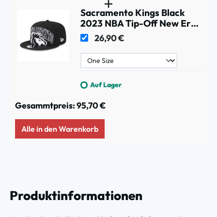
Sacramento Kings Black
2023 NBA Tip-Off New Era
9FIFTY Snapback Cap
26,90 €
Auf Lager
Gesammtpreis:
95,70 €
Alle in den Warenkorb
Produktinformationen