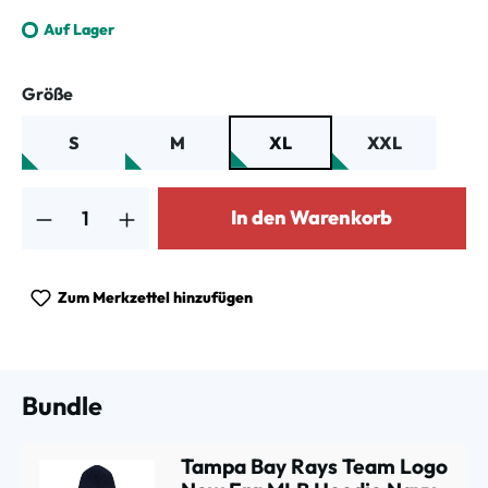
Auf Lager
auswählen
Größe
S
M
XL
XXL
Produkt Anzahl: Gib den gewünschten Wert ein oder benutze die Schalt
In den Warenkorb
Zum Merkzettel hinzufügen
Bundle
Tampa Bay Rays Team Logo