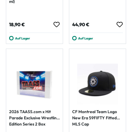
ml)
Regulärer Preis:
Regulärer Preis:
18,90 €
44,90 €
Auf Lager
Auf Lager
2026 TAASS.com x Hit
CF Montreal Team Logo
Parade Exclusive Wrestling
New Era 59FIFTY Fitted
Edition Series 2 Box
MLS Cap