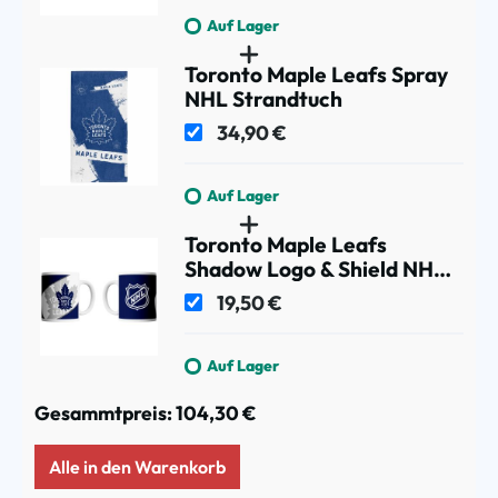
Auf Lager
Toronto Maple Leafs Spray
NHL Strandtuch
34,90 €
Auf Lager
Toronto Maple Leafs
Shadow Logo & Shield NHL
Becher (330 ml)
19,50 €
Auf Lager
Gesammtpreis:
104,30 €
Alle in den Warenkorb