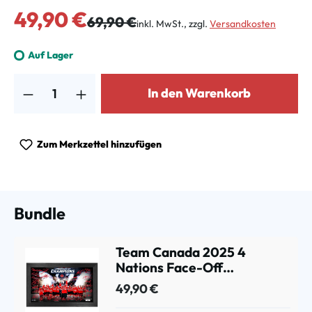
Verkaufspreis:
49,90 €
Regulärer Preis:
69,90 €
inkl. MwSt., zzgl.
Versandkosten
Auf Lager
Produkt Anzahl: Gib den gewünschten Wert ein oder benutze die Schalt
In den Warenkorb
Zum Merkzettel hinzufügen
Bundle
Team Canada 2025 4
Nations Face-Off
Champions Signature Bild
49,90 €