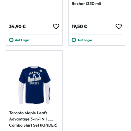
Becher (330 ml)
Regulärer Preis:
Regulärer Preis:
34,90 €
19,50 €
Auf Lager
Auf Lager
Toronto Maple Leafs
Advantage 3-in-1 NHL
Combo Shirt Set (KINDER)