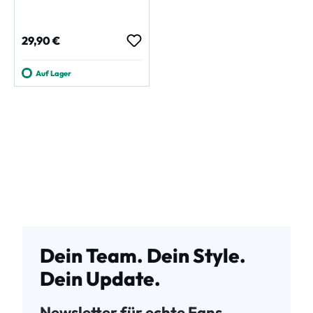
Regulärer Preis:
29,90 €
Auf Lager
Dein Team. Dein Style.
Dein Update.
Newsletter für echte Fans.