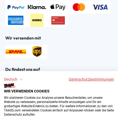
Wir versenden mit
Du findest uns auf
Deutsch
Datenschutzbestimmungen
WIR VERWENDEN COOKIES
Wir platzieren Cookies zur Analyse unserer Besucherdaten, um unsere
Website zu verbessern, personalisierte Inhalte anzuzeigen und Dir ein
großartiges Website-Erlebnis zu bieten. Für weitere Informationen zu den von
2004–∞ © by The All American Sports Store GmbH
TAASS.com verwendeten Cookies einfach auf Anpassen klicken oder die Seite
(TAASS®). Dein Online Shop für amerikanische Sport-
Datenschutz aufrufen.