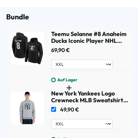
Bundle
Teemu Selanne #8 Anaheim
Ducks Iconic Player NHL
Hoodie Schwarz
69,90 €
Auf Lager
New York Yankees Logo
Crewneck MLB Sweatshirt
Grau
49,90 €