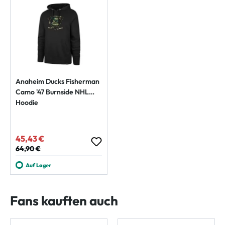
Anaheim Ducks Fisherman
Camo '47 Burnside NHL
Hoodie
45,43 €
Verkaufspreis:
Regulärer Preis:
64,90 €
Auf Lager
Fans kauften auch