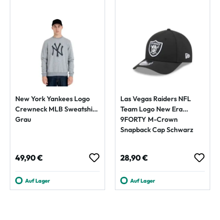
New York Yankees Logo
Las Vegas Raiders NFL
Crewneck MLB Sweatshirt
Team Logo New Era
Grau
9FORTY M-Crown
Snapback Cap Schwarz
Regulärer Preis:
Regulärer Preis:
49,90 €
28,90 €
Auf Lager
Auf Lager