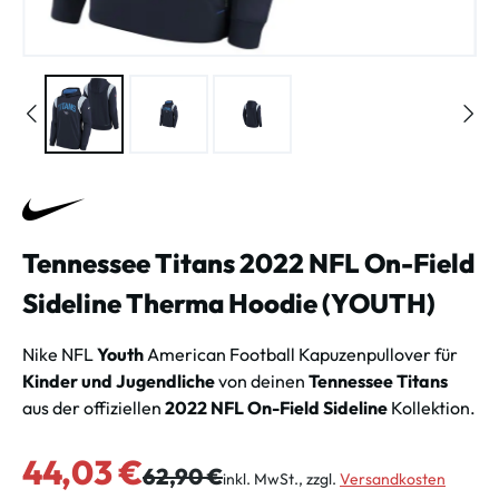
Tennessee Titans 2022 NFL On-Field
Sideline Therma Hoodie (YOUTH)
Nike NFL
Youth
American Football Kapuzenpullover für
Kinder und Jugendliche
von deinen
Tennessee Titans
aus der offiziellen
2022 NFL On-Field Sideline
Kollektion.
Verkaufspreis:
44,03 €
Regulärer Preis:
62,90 €
inkl. MwSt., zzgl.
Versandkosten