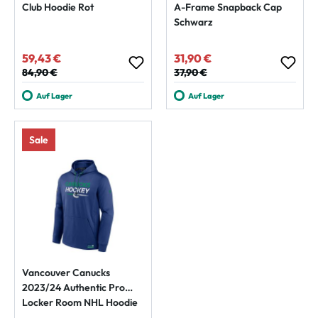
Club Hoodie Rot
A-Frame Snapback Cap
Schwarz
59,43 €
31,90 €
Verkaufspreis:
Verkaufspreis:
Regulärer Preis:
84,90 €
Regulärer Preis:
37,90 €
Auf Lager
Auf Lager
Sale
Vancouver Canucks
2023/24 Authentic Pro
Locker Room NHL Hoodie