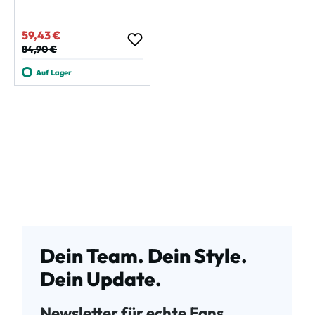
59,43 €
Verkaufspreis:
Regulärer Preis:
84,90 €
Auf Lager
Dein Team. Dein Style.
Dein Update.
Newsletter für echte Fans.