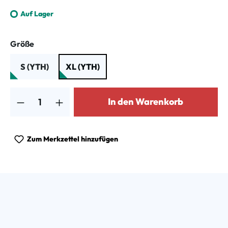
Auf Lager
auswählen
Größe
S (YTH)
XL (YTH)
Produkt Anzahl: Gib den gewünschten Wert ein oder benutze die Schalt
In den Warenkorb
Zum Merkzettel hinzufügen