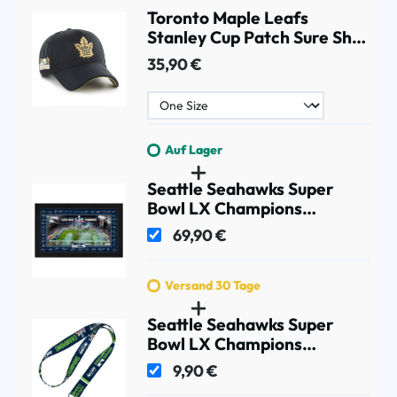
Toronto Maple Leafs
Stanley Cup Patch Sure Shot
MVP Snapback NHL
35,90 €
Schwarz
Auf Lager
Seattle Seahawks Super
Bowl LX Champions
Signature Celebration NFL
69,90 €
Bild
Versand 30 Tage
Seattle Seahawks Super
Bowl LX Champions
Lanyard
9,90 €