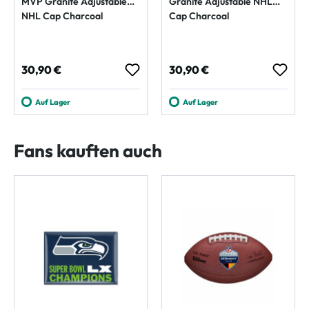
MVP Granite Adjustable
Granite Adjustable NHL
NHL Cap Charcoal
Cap Charcoal
Regulärer Preis:
Regulärer Preis:
30,90 €
30,90 €
Auf Lager
Auf Lager
Fans kauften auch