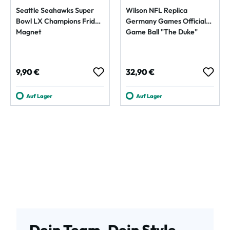
Seattle Seahawks Super
Wilson NFL Replica
Bowl LX Champions Fridge
Germany Games Official
Magnet
Game Ball "The Duke"
Regulärer Preis:
Regulärer Preis:
9,90 €
32,90 €
Auf Lager
Auf Lager
Dein Team. Dein Style.