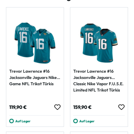
Trevor Lawrence #16
Trevor Lawrence #16
Jacksonville Jaguars Nike
Jacksonville Jaguars
Game NFL Trikot Türkis
Classic Nike Vapor F.U.S.E.
Limited NFL Trikot Türkis
Regulärer Preis:
Regulärer Preis:
119,90 €
159,90 €
Auf Lager
Auf Lager