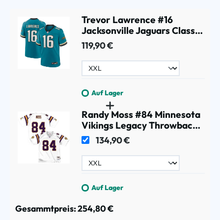
Trevor Lawrence #16
Jacksonville Jaguars Classic
Nike Game NFL Trikot
119,90 €
Türkis
Auf Lager
Randy Moss #84 Minnesota
Vikings Legacy Throwback
NFL Trikot Weiß
134,90 €
Auf Lager
Gesammtpreis:
254,80 €