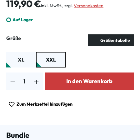
Regulärer Preis:
119,90 €
inkl. MwSt., zzgl.
Versandkosten
Auf Lager
auswählen
Größe
Größentabelle
XL
XXL
Produkt Anzahl: Gib den gewünschten Wert ein oder benutze die Schalt
In den Warenkorb
Zum Merkzettel hinzufügen
Bundle