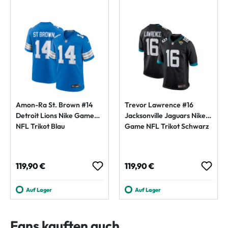
Amon-Ra St. Brown #14
Trevor Lawrence #16
Detroit Lions Nike Game
Jacksonville Jaguars Nike
NFL Trikot Blau
Game NFL Trikot Schwarz
Regulärer Preis:
Regulärer Preis:
119,90 €
119,90 €
Auf Lager
Auf Lager
Fans kauften auch