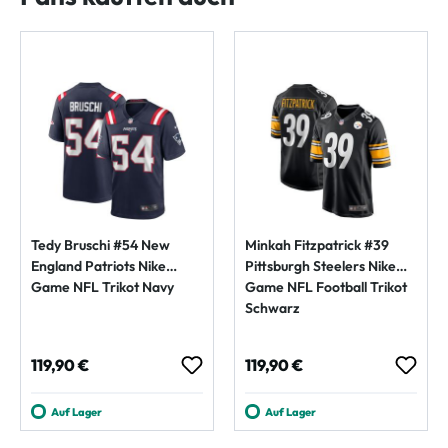
Tedy Bruschi #54 New
Minkah Fitzpatrick #39
England Patriots Nike
Pittsburgh Steelers Nike
Game NFL Trikot Navy
Game NFL Football Trikot
Schwarz
Regulärer Preis:
Regulärer Preis:
119,90 €
119,90 €
Auf Lager
Auf Lager