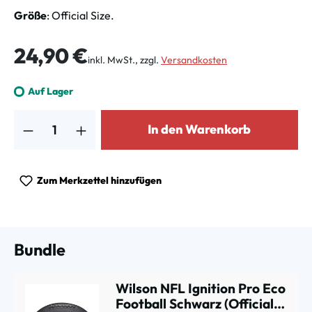
Größe
: Official Size.
Regulärer Preis:
24,90 €
inkl. MwSt., zzgl.
Versandkosten
Auf Lager
Produkt Anzahl: Gib den gewünschten Wert ein oder benutze die Schalt
In den Warenkorb
Zum Merkzettel hinzufügen
Bundle
Wilson NFL Ignition Pro Eco
Football Schwarz (Official