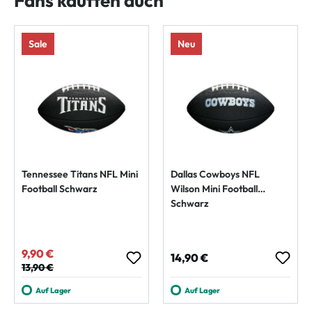
Fans kauften auch
Sale
Neu
Tennessee Titans NFL Mini
Dallas Cowboys NFL
Football Schwarz
Wilson Mini Football
Schwarz
9,90 €
Verkaufspreis:
Regulärer Preis:
14,90 €
Regulärer Preis:
13,90 €
Auf Lager
Auf Lager