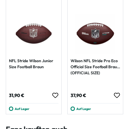
NFL Stride Wilson Junior
Wilson NFL Stride Pro Eco
Size Football Braun
Official Size Football Braun
(OFFICIAL SIZE)
Regulärer Preis:
Regulärer Preis:
31,90 €
37,90 €
Auf Lager
Auf Lager