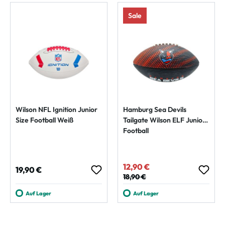
Sale
Wilson NFL Ignition Junior
Hamburg Sea Devils
Size Football Weiß
Tailgate Wilson ELF Junior
Football
12,90 €
Verkaufspreis:
Regulärer Preis:
19,90 €
Regulärer Preis:
18,90 €
Auf Lager
Auf Lager