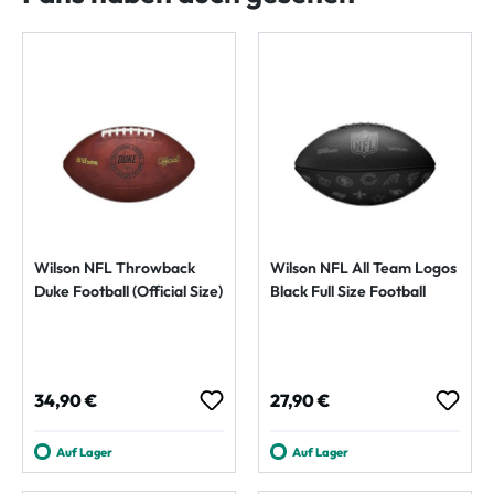
Wilson NFL Throwback
Wilson NFL All Team Logos
Duke Football (Official Size)
Black Full Size Football
Regulärer Preis:
Regulärer Preis:
34,90 €
27,90 €
Auf Lager
Auf Lager