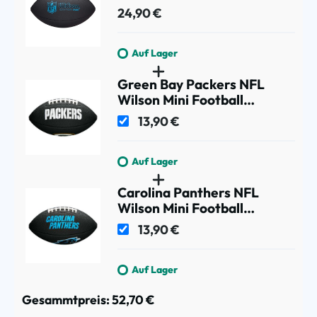
Size)
24,90 €
Auf Lager
Green Bay Packers NFL
Wilson Mini Football
Schwarz
13,90 €
Auf Lager
Carolina Panthers NFL
Wilson Mini Football
Schwarz
13,90 €
Auf Lager
Gesammtpreis:
52,70 €