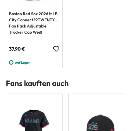
Boston Red Sox 2026 MLB
City Connect 19TWENTY
Fan Pack Adjustable
Trucker Cap Weiß
Regulärer Preis:
37,90 €
Auf Lager
Fans kauften auch