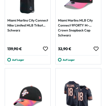
Miami Marlins City Connect
Miami Marlins MLB City
Nike Limited MLB Trikot
Connect 9FORTY M-
Schwarz
Crown Snapback Cap
Schwarz
Regulärer Preis:
Regulärer Preis:
139,90 €
32,90 €
Auf Lager
Auf Lager