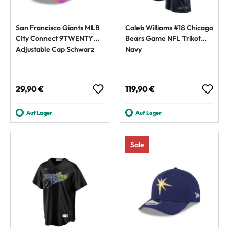
San Francisco Giants MLB
Caleb Williams #18 Chicago
City Connect 9TWENTY
Bears Game NFL Trikot
Adjustable Cap Schwarz
Navy
Regulärer Preis:
Regulärer Preis:
29,90 €
119,90 €
Auf Lager
Auf Lager
Sale