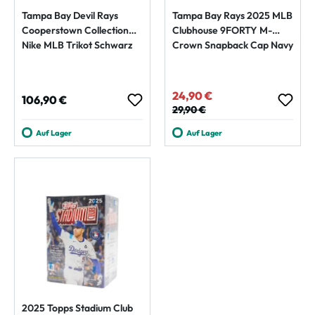
Tampa Bay Devil Rays
Tampa Bay Rays 2025 MLB
Cooperstown Collection
Clubhouse 9FORTY M-
Nike MLB Trikot Schwarz
Crown Snapback Cap Navy
24,90 €
Verkaufspreis:
Regulärer Preis:
106,90 €
Regulärer Preis:
29,90 €
Auf Lager
Auf Lager
2025 Topps Stadium Club