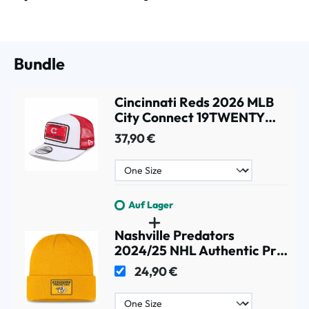
Bundle
Cincinnati Reds 2026 MLB
City Connect 19TWENTY
Fan Pack Adjustable
37,90 €
Trucker Cap Weiß
Auf Lager
Nashville Predators
2024/25 NHL Authentic Pro
Beanie Wintermütze Gelb
24,90 €