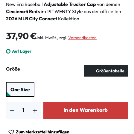
New Era Baseball
Adjustable Trucker Cap
von deinen
Cincinnati Reds
im 19TWENTY Style aus der offiziellen
2026 MLB City Connect
Kollektion.
Regulärer Preis:
37,90 €
inkl. MwSt., zzgl.
Versandkosten
Auf Lager
auswählen
Größe
Größentabelle
One Size
Produkt Anzahl: Gib den gewünschten Wert ein oder benutze die Schalt
In den Warenkorb
Zum Merkzettel hinzufügen