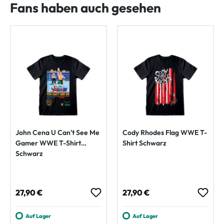
Fans haben auch gesehen
John Cena U Can't See Me
Cody Rhodes Flag WWE T-
Gamer WWE T-Shirt
Shirt Schwarz
Schwarz
Regulärer Preis:
Regulärer Preis:
27,90 €
27,90 €
Auf Lager
Auf Lager