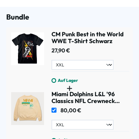
Bundle
CM Punk Best in the World
WWE T-Shirt Schwarz
27,90 €
Auf Lager
Miami Dolphins L&L '96
Classics NFL Crewneck
Sweater Beige
80,00 €