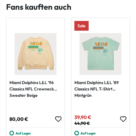
Fans kauften auch
Sale
Miami Dolphins L&L '96
Miami Dolphins L&L '89
Classics NFL Crewneck
Classics NFL T-Shirt
Sweater Beige
Mintgrün
39,90 €
Verkaufspreis:
Regulärer Preis:
80,00 €
Regulärer Preis:
44,90 €
Auf Lager
Auf Lager