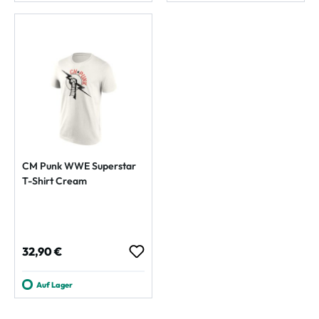
CM Punk WWE Superstar
T-Shirt Cream
Regulärer Preis:
32,90 €
Auf Lager