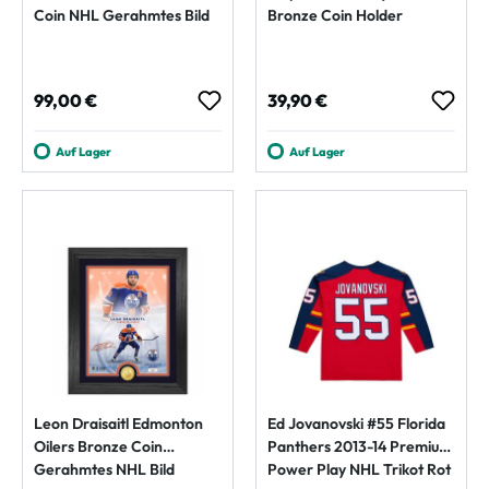
Coin NHL Gerahmtes Bild
Bronze Coin Holder
Regulärer Preis:
Regulärer Preis:
99,00 €
39,90 €
Auf Lager
Auf Lager
Leon Draisaitl Edmonton
Ed Jovanovski #55 Florida
Oilers Bronze Coin
Panthers 2013-14 Premium
Gerahmtes NHL Bild
Power Play NHL Trikot Rot