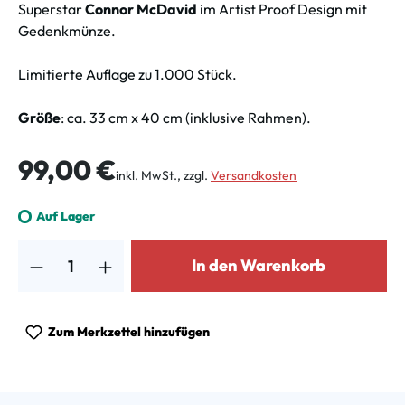
Superstar
Connor McDavid
im Artist Proof Design mit
Gedenkmünze.
Limitierte Auflage zu 1.000 Stück.
Größe
: ca. 33 cm x 40 cm (inklusive Rahmen).
Regulärer Preis:
99,00 €
inkl. MwSt., zzgl.
Versandkosten
Auf Lager
Produkt Anzahl: Gib den gewünschten Wert ein oder benutze die Schalt
In den Warenkorb
Zum Merkzettel hinzufügen