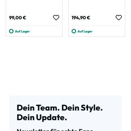
Regulärer Preis:
Regulärer Preis:
99,00 €
194,90 €
Auf Lager
Auf Lager
Dein Team. Dein Style.
Dein Update.