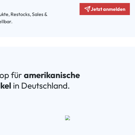
Jetzt anmelden
kte, Restocks, Sales &
llbar.
hop für
amerikanische
kel
in Deutschland.