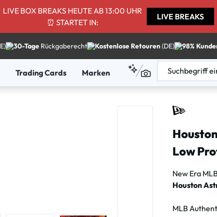
LIVE BOX BREAKS HEUTE AB 13:00 UHR
LIVE BREAKS
⏰ STARTET IN:
E)
30-Tage
Rückgaberecht
Kostenlose Retouren
(DE)
98% Kunde
Trading Cards
Marken
Houston
Low Pro
New Era ML
Houston Ast
MLB Authenti