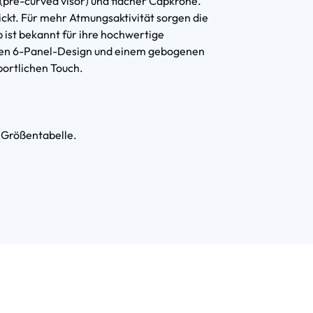
pre-curved visor) und flacher Capkrone.
ickt. Für mehr Atmungsaktivität sorgen die
 ist bekannt für ihre hochwertige
schen 6-Panel-Design und einem gebogenen
portlichen Touch.
r Größentabelle.