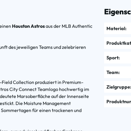
Eigens
deinen
Houston Astros
aus der MLB Authentic
Material:
Produktkat
nft des jeweiligen Teams und zelebrieren
Sport:
Team:
-Field Collection produziert in Premium-
Zielgruppe
Astros City Connect Teamlogo hochwertig im
edeutete Marsoberfläche auf der Innenseite
Produktnu
gestickt. Die Moisture Management
 Sommertagen für einen trockenen und