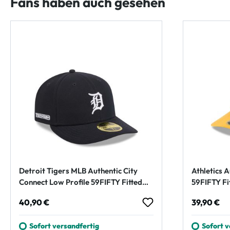
Fans haben auch gesehen
Detroit Tigers MLB Authentic City
Athletics A
Connect Low Profile 59FIFTY Fitted
59FIFTY F
Cap Navy
Regulärer Preis:
Regulärer
40,90 €
39,90 €
Sofort versandfertig
Sofort v