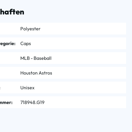
chaften
Polyester
egorie:
Caps
MLB - Baseball
Houston Astros
:
Unisex
mmer:
718948.G19