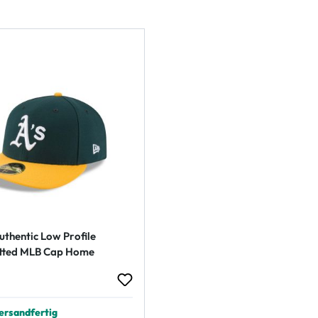
uthentic Low Profile
itted MLB Cap Home
 Preis:
ersandfertig