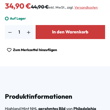
Verkaufspreis:
34,90 €
Regulärer Preis:
44,90 €
inkl. MwSt., zzgl.
Versandkosten
Auf Lager
Produkt Anzahl: Gib den gewünschten Wert ein oder benutze die Schalt
In den Warenkorb
Zum Merkzettel hinzufügen
Produktinformationen
Highland Mint NHL
gerahmtes Bild
von
Philadelphia