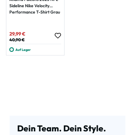
Sideline Nike Velocity
Performance T-Shirt Grau
29,99 €
Verkaufspreis:
Regulärer Preis:
40,90 €
Auf Lager
Dein Team. Dein Style.