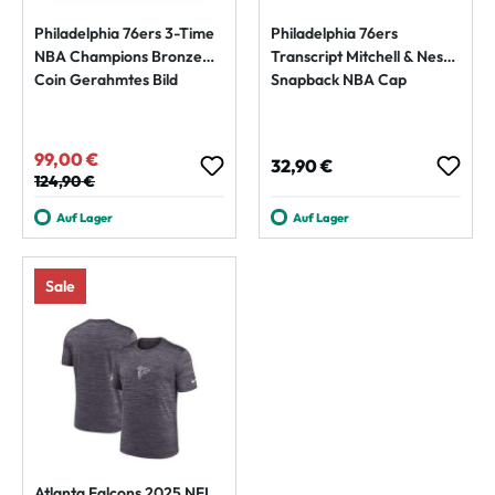
Philadelphia 76ers 3-Time
Philadelphia 76ers
NBA Champions Bronze
Transcript Mitchell & Ness
Coin Gerahmtes Bild
Snapback NBA Cap
99,00 €
Verkaufspreis:
Regulärer Preis:
32,90 €
Regulärer Preis:
124,90 €
Auf Lager
Auf Lager
Sale
Atlanta Falcons 2025 NFL