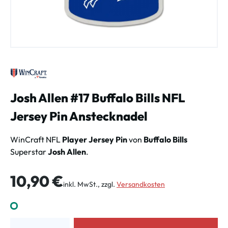
Josh Allen #17 Buffalo Bills NFL
Jersey Pin Anstecknadel
WinCraft NFL
Player Jersey Pin
von
Buffalo Bills
Superstar
Josh Allen
.
Regulärer Preis:
10,90 €
inkl. MwSt., zzgl.
Versandkosten
Produkt Anzahl: Gib den gewünschten Wert ein oder benutze die Schalt