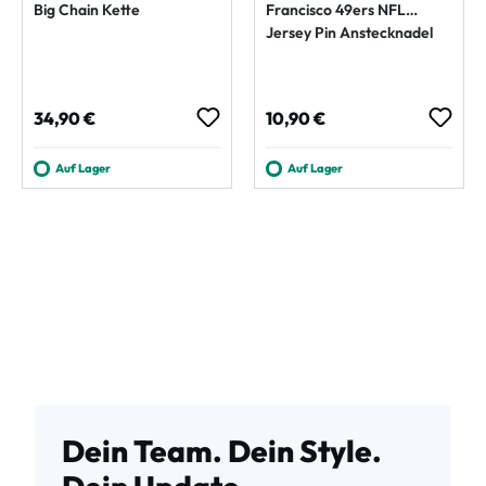
Big Chain Kette
Francisco 49ers NFL
Jersey Pin Anstecknadel
Regulärer Preis:
Regulärer Preis:
34,90 €
10,90 €
Auf Lager
Auf Lager
Dein Team. Dein Style.