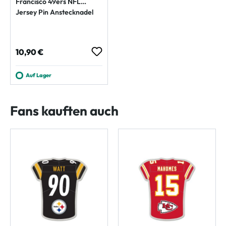
Francisco 49ers NFL
Jersey Pin Anstecknadel
Regulärer Preis:
10,90 €
Auf Lager
Fans kauften auch