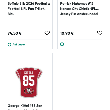
Buffalo Bills 2026 Football x
Patrick Mahomes #15
Football NFL Fan Trikot
Kansas City Chiefs NFL
Blau
Jersey Pin Anstecknadel
Regulärer Preis:
Regulärer Preis:
74,50 €
10,90 €
Auf Lager
George Kittel #85 San