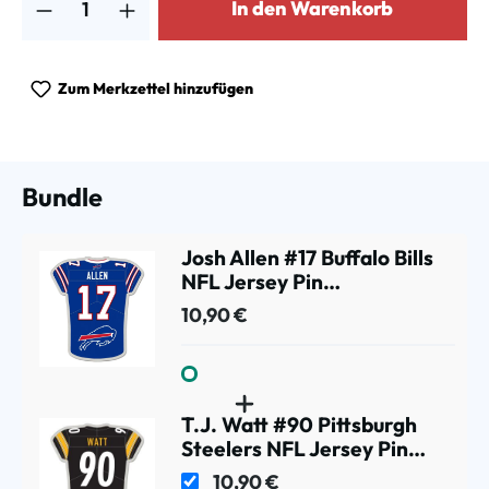
In den Warenkorb
Zum Merkzettel hinzufügen
Bundle
Josh Allen #17 Buffalo Bills
NFL Jersey Pin
Anstecknadel
10,90 €
T.J. Watt #90 Pittsburgh
Steelers NFL Jersey Pin
Anstecknadel
10,90 €