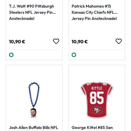
T.J. Watt #90 Pittsburgh
Patrick Mahomes #15
Steelers NFL Jersey Pin
Kansas City Chiefs NFL
Anstecknadel
Jersey Pin Anstecknadel
Regulärer Preis:
Regulärer Preis:
10,90 €
10,90 €
Josh Allen Buffalo Bills NFL
George Kittel #85 San