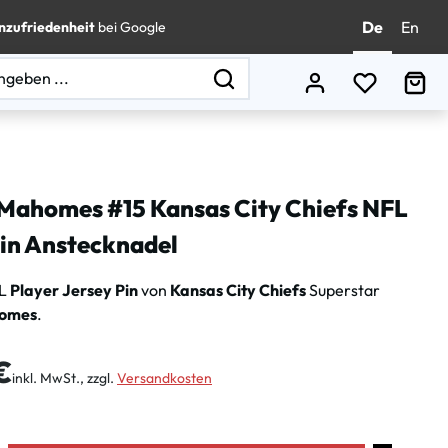
De
En
nzufriedenheit
bei Google
Du hast 0
Wa
 Mahomes #15 Kansas City Chiefs NFL
Pin Anstecknadel
FL
Player Jersey Pin
von
Kansas City Chiefs
Superstar
homes
.
is:
€
inkl. MwSt., zzgl.
Versandkosten