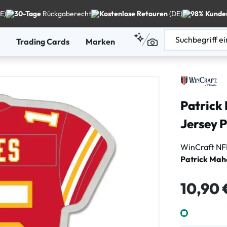
E)
30-Tage
Rückgaberecht
Kostenlose Retouren
(DE)
98% Kunde
Trading Cards
Marken
Patrick
Jersey 
WinCraft N
Patrick Ma
Regulärer Pre
10,90 