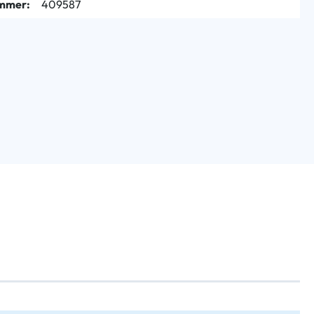
mmer:
409587