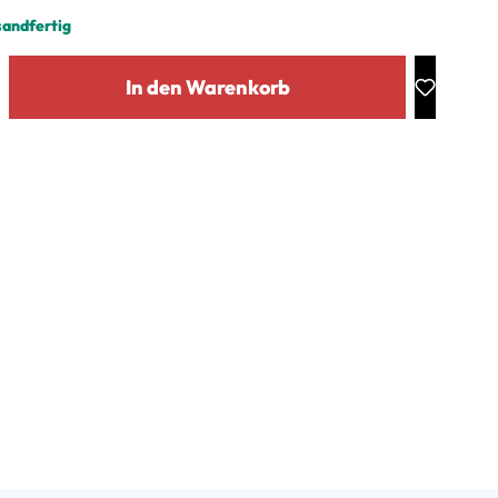
sandfertig
: Gib den gewünschten Wert ein oder benutze die Schaltflächen um die Anz
In den Warenkorb