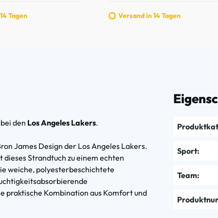
 14 Tagen
Versand in 14 Tagen
Eigens
s
bei den
Los Angeles Lakers
.
Produktkat
Bron James Design der Los Angeles Lakers.
Sport:
 dieses Strandtuch zu einem echten
ie weiche, polyesterbeschichtete
Team:
feuchtigkeitsabsorbierende
ne praktische Kombination aus Komfort und
Produktnu