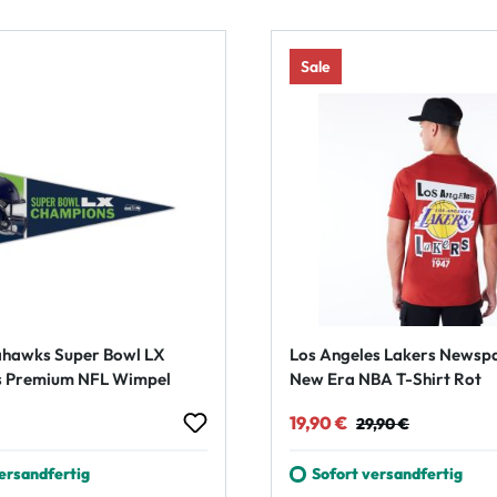
Sale
ahawks Super Bowl LX
Los Angeles Lakers Newspa
 Premium NFL Wimpel
New Era NBA T-Shirt Rot
 Preis:
Verkaufspreis:
Regulärer Preis:
19,90 €
29,90 €
ersandfertig
Sofort versandfertig