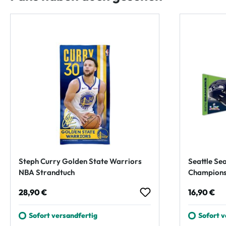
Steph Curry Golden State Warriors
Seattle Se
NBA Strandtuch
Champions
Regulärer Preis:
Regulärer
28,90 €
16,90 €
Sofort versandfertig
Sofort v