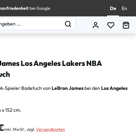
De
En
nzufriedenheit
bei Google
Du hast 0
Wa
James Los Angeles Lakers NBA
uch
A-Spieler Badetuch von
LeBron James
bei den
Los Angeles
m x 152 cm.
is:
€
inkl. MwSt., zzgl.
Versandkosten