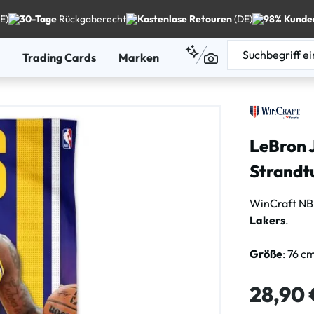
E)
30-Tage
Rückgaberecht
Kostenlose Retouren
(DE)
98% Kunde
Trading Cards
Marken
LeBron 
Strandt
WinCraft NB
Lakers
.
Größe
: 76 c
Regulärer Pre
28,90 