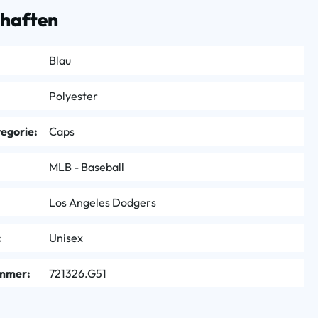
chaften
Blau
Polyester
egorie:
Caps
MLB - Baseball
Los Angeles Dodgers
:
Unisex
mmer:
721326.G51