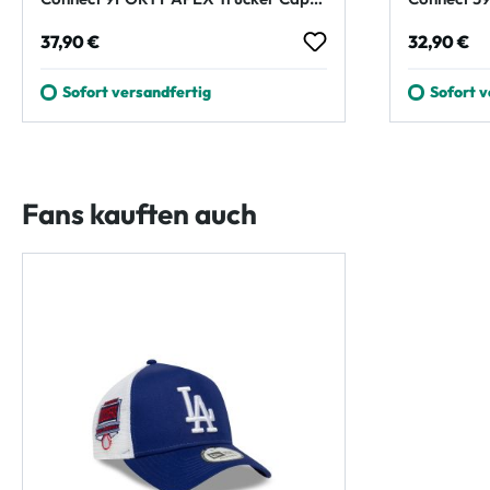
Navy
Navy
Regulärer Preis:
Regulärer
37,90 €
32,90 €
Sofort versandfertig
Sofort v
Fans kauften auch