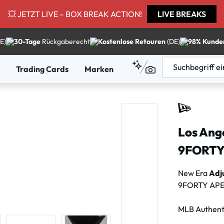
💥 JETZT LIVE – BOX BREAK ACTION!
LIVE BREAKS
E)
30-Tage
Rückgaberecht
Kostenlose Retouren
(DE)
98% Kunde
Trading Cards
Marken
Los Ang
9FORTY 
New Era
Adj
9FORTY APEX
MLB Authenti