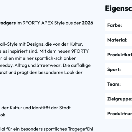
Eigens
Dodgers
im 9FORTY APEX Style aus der
2026
Farbe:
Material:
-Style mit Designs, die von der Kultur,
les inspiriert sind. Mit dem neuen 9FORTY
Produktkat
alien mit einer sportlich-schlanken
day, Alltag und Streetwear. Die auffällige
Sport:
gänzt und prägt den besonderen Look der
Team:
Zielgruppe
der Kultur und Identität der Stadt
Produktnu
ook
al für ein besonders sportliches Tragegefühl