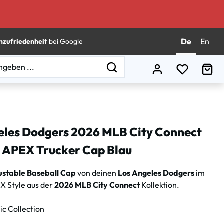
De
En
nzufriedenheit
bei Google
Du hast 0
Wa
eles Dodgers 2026 MLB City Connect
APEX Trucker Cap Blau
ustable Baseball Cap
von deinen
Los Angeles Dodgers
im
 Style aus der
2026 MLB City Connect
Kollektion.
c Collection