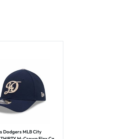
s Dodgers MLB City
9THIRTY M-Crown Flex Cap