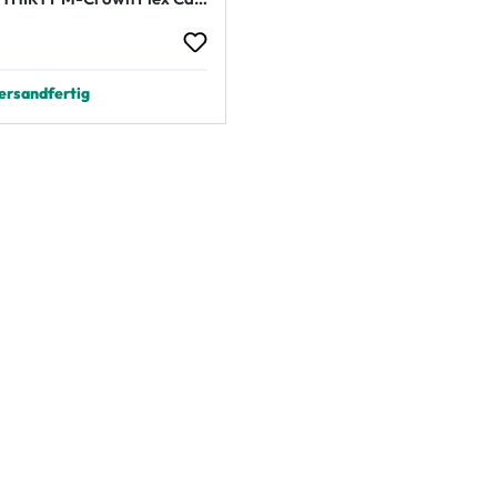
 Preis:
ersandfertig