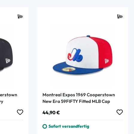
perstown
Montreal Expos 1969 Cooperstown
vy
New Era 59FIFTY Fitted MLB Cap
Regulärer Preis:
44,90 €
Sofort versandfertig