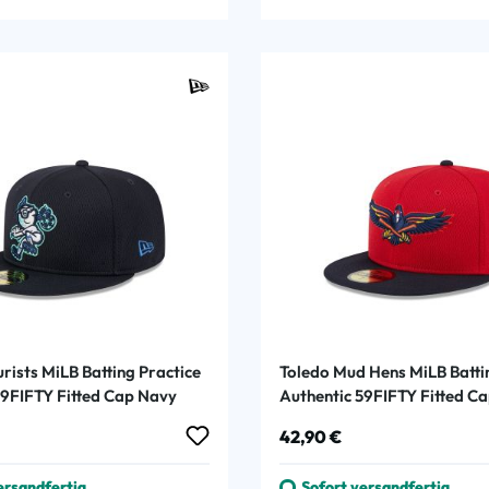
urists MiLB Batting Practice
Toledo Mud Hens MiLB Batti
59FIFTY Fitted Cap Navy
Authentic 59FIFTY Fitted C
 Preis:
Regulärer Preis:
42,90 €
ersandfertig
Sofort versandfertig