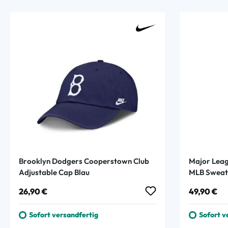
Brooklyn Dodgers Cooperstown Club
Major Leag
Adjustable Cap Blau
MLB Sweat
Regulärer Preis:
Regulärer
26,90 €
49,90 €
Sofort versandfertig
Sofort v