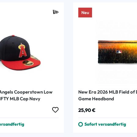
Neu
 Angels Cooperstown Low
New Era 2026 MLB Field of
FIFTY MLB Cap Navy
Game Headband
 Preis:
Regulärer Preis:
25,90 €
ersandfertig
Sofort versandfertig