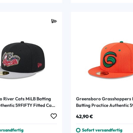
 River Cats MiLB Batting
Greensboro Grasshoppers 
thentic 59FIFTY Fitted Cap
Batting Practice Authentic 
Fitted Cap Orange
 Preis:
Regulärer Preis:
42,90 €
ersandfertig
Sofort versandfertig