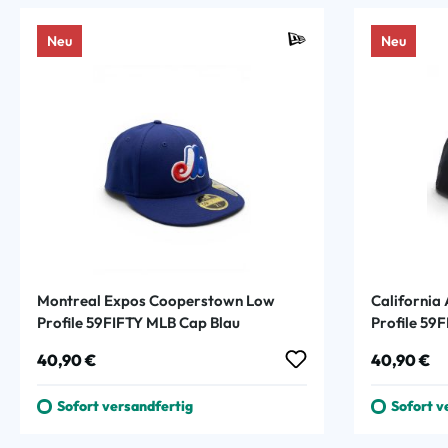
Neu
Neu
Montreal Expos Cooperstown Low
California
Profile 59FIFTY MLB Cap Blau
Profile 59
Regulärer Preis:
Regulärer
40,90 €
40,90 €
Sofort versandfertig
Sofort v