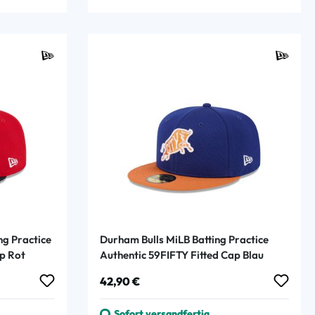
ng Practice
Durham Bulls MiLB Batting Practice
ap Rot
Authentic 59FIFTY Fitted Cap Blau
Regulärer Preis:
42,90 €
Sofort versandfertig