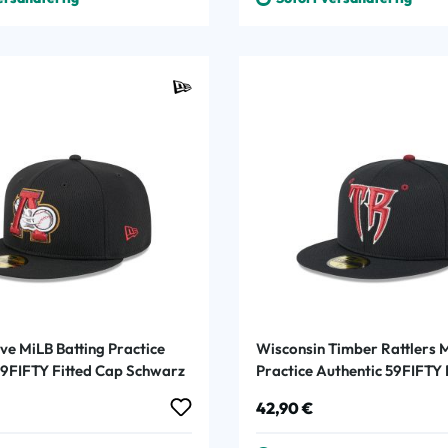
ve MiLB Batting Practice
Wisconsin Timber Rattlers M
59FIFTY Fitted Cap Schwarz
Practice Authentic 59FIFTY 
Schwarz
 Preis:
Regulärer Preis:
42,90 €