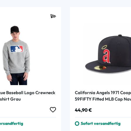
ue Baseball Logo Crewneck
California Angels 1971 Coo
shirt Grau
59FIFTY Fitted MLB Cap Na
 Preis:
Regulärer Preis:
44,90 €
ersandfertig
Sofort versandfertig