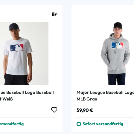
ue Baseball Logo Baseball
Major League Baseball Log
t Weiß
MLB Grau
 Preis:
Regulärer Preis:
59,90 €
ersandfertig
Sofort versandfertig