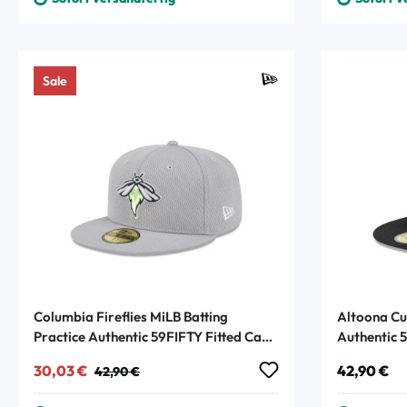
Sale
Columbia Fireflies MiLB Batting
Altoona Cu
Practice Authentic 59FIFTY Fitted Cap
Authentic 
Grau
Verkaufspreis:
Regulärer Preis:
Regulärer
30,03 €
42,90 €
42,90 €