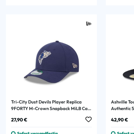
Tri-City Dust Devils Player Replica
Ashville To
9FORTY M-Crown Snapback MiLB Cap
Authentic 
Navy
Regulärer Preis:
Regulärer
27,90 €
42,90 €
Sofort versandfertig
Sofort v