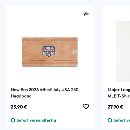
New Era 2026 4th of July USA 250
Major Leag
Headband
MLB T-Shir
Regulärer Preis:
Regulärer
25,90 €
27,90 €
Sofort versandfertig
Sofort v