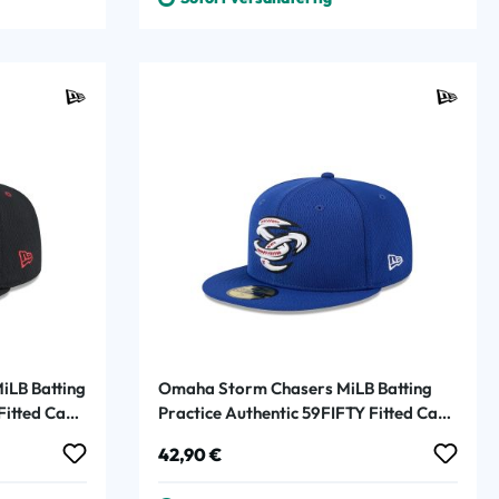
iLB Batting
Omaha Storm Chasers MiLB Batting
Fitted Cap
Practice Authentic 59FIFTY Fitted Cap
Blau
Regulärer Preis:
42,90 €