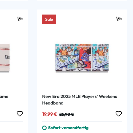
Sale
Fame
New Era 2025 MLB Players' Weekend
Headband
Verkaufspreis:
Regulärer Preis:
19,99 €
25,90 €
Sofort versandfertig