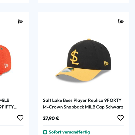
MiLB
Salt Lake Bees Player Replica 9FORTY
59FIFTY
M-Crown Snapback MiLB Cap Schwarz
Regulärer Preis:
27,90 €
Sofort versandfertig