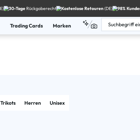
E)
30-Tage
Rückgaberecht
Kostenlose Retouren
(DE)
98% Kunde
Trading Cards
Marken
Trikots
Herren
Unisex