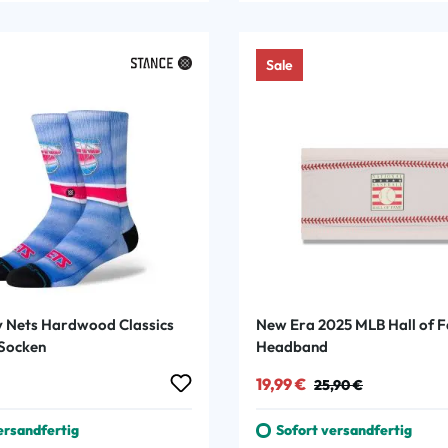
Sale
 Nets Hardwood Classics
New Era 2025 MLB Hall of 
Socken
Headband
 Preis:
Verkaufspreis:
Regulärer Preis:
19,99 €
25,90 €
ersandfertig
Sofort versandfertig