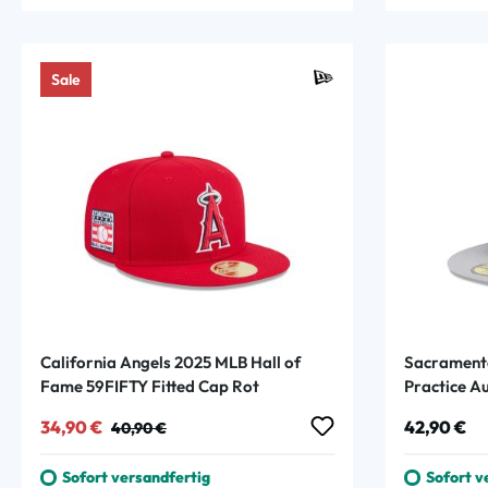
Sale
California Angels 2025 MLB Hall of
Sacramento
Fame 59FIFTY Fitted Cap Rot
Practice Au
Schwarz
Verkaufspreis:
Regulärer Preis:
Regulärer
34,90 €
42,90 €
40,90 €
Sofort versandfertig
Sofort v