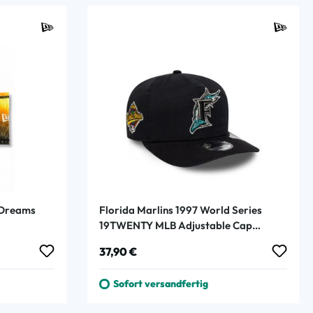
 Dreams
Florida Marlins 1997 World Series
19TWENTY MLB Adjustable Cap
Schwarz
Regulärer Preis:
37,90 €
Sofort versandfertig