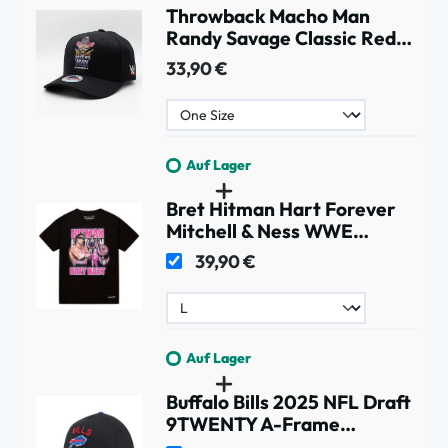
Throwback Macho Man
Randy Savage Classic Red
Snapback WWE Cap
33,90 €
Schwarz
Auf Lager
Bret Hitman Hart Forever
Mitchell & Ness WWE
Legend T-Shirt Schwarz
39,90 €
Auf Lager
Buffalo Bills 2025 NFL Draft
9TWENTY A-Frame
Adjustable Cap Schwarz