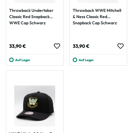
Throwback Undertaker
Throwback WWE Mitchell
Classic Red Snapback
& Ness Classic Red
WWE Cap Schwarz
Snapback Cap Schwarz
Regulärer Preis:
Regulärer Preis:
33,90 €
33,90 €
Auf Lager
Auf Lager