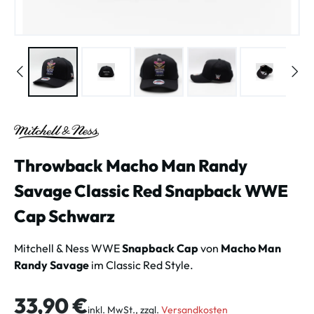
Throwback Macho Man Randy
Savage Classic Red Snapback WWE
Cap Schwarz
Mitchell & Ness WWE
Snapback Cap
von
Macho Man
Randy Savage
im Classic Red Style.
Regulärer Preis:
33,90 €
inkl. MwSt., zzgl.
Versandkosten