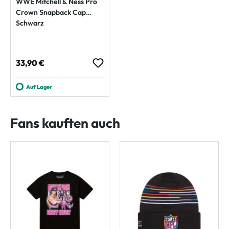
WWE Mitchell & Ness Pro
Crown Snapback Cap
Schwarz
Regulärer Preis:
33,90 €
Auf Lager
Fans kauften auch