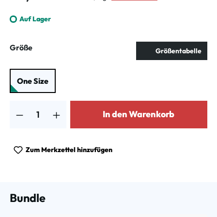
Auf Lager
auswählen
Größe
Größentabelle
One Size
Produkt Anzahl: Gib den gewünschten Wert ein oder benutze die Schalt
In den Warenkorb
Zum Merkzettel hinzufügen
Bundle