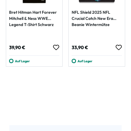
Bret Hitman Hart Forever
NFL Shield 2025 NFL
Mitchell & Ness WWE
Crucial Catch New Era
Legend T-Shirt Schwarz
Beanie Wintermütze
Regulärer Preis:
Regulärer Preis:
39,90 €
33,90 €
Auf Lager
Auf Lager